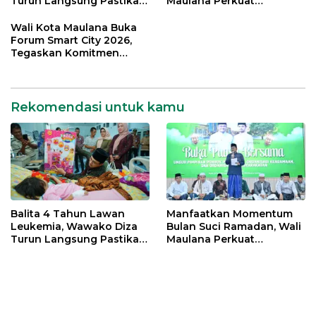
Turun Langsung Pastikan
Maulana Perkuat
Bantuan Pemkot
Silahturahmi Bersama
Organisasi Masyarakat
Wali Kota Maulana Buka
Forum Smart City 2026,
Tegaskan Komitmen
Percepatan Transformasi
Digital di Kota Jambi
Rekomendasi untuk kamu
Balita 4 Tahun Lawan
Manfaatkan Momentum
Leukemia, Wawako Diza
Bulan Suci Ramadan, Wali
Turun Langsung Pastikan
Maulana Perkuat
Bantuan Pemkot
Silahturahmi Bersama
Organisasi Masyarakat