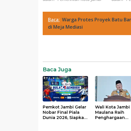
Baca:
Warga Protes Proyek Batu Bar
di Meja Mediasi
Komentar
Baca Juga
Pemkot Jambi Gelar
Wali Kota Jambi
Nobar Final Piala
Maulana Raih
Dunia 2026, Siapkan
Penghargaan
Doorprize hingga
BKKBN, Dinilai
Voucher Belanja
Sukses Dukung