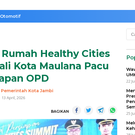
Otomotif
Cari
untu
 Rumah Healthy Cities
Po
li Kota Maulana Pacu
Waw
UMK
iapan OPD
22 Ju
-
Pemerintah Kota Jambi
Men
Pre
13 April, 2026
Pen
Sem
BAGIKAN
25 Ju
Mel
Keh
28 Ju