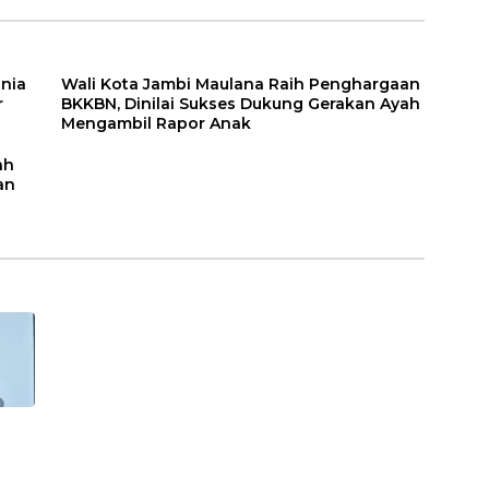
UMKM Kota Jambi
or
unia
Wali Kota Jambi Maulana Raih Penghargaan
r
BKKBN, Dinilai Sukses Dukung Gerakan Ayah
Mengambil Rapor Anak
ah
an