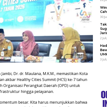
Waw
Cah
30 Ju
Tak
Sug
Jar
2 Jul
Had
Baw
UMK
3 Jul
 Jambi, Dr. dr. Maulana, M.K.M., memastikan Kota
an akbar Healthy Cities Summit (HCS) ke-7 tahun
uh Organisasi Perangkat Daerah (OPD) untuk
rastruktur hingga pelayanan.​
 momentum besar. Kita harus menunjukkan bahwa