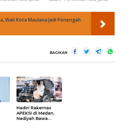
a, Wali Kota Maulana Jadi Penengah
BAGIKAN
Hadiri Rakernas
APEKSI di Medan,
Nadiyah Bawa
Pulang Inspirasi
Penguatan PKK dan