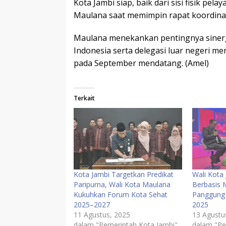
Kota Jambi siap, baik dari sisi fisik pel
Maulana saat memimpin rapat koordinasi 
Maulana menekankan pentingnya sinerg
Indonesia serta delegasi luar negeri m
pada September mendatang. (Amel)
Terkait
Kota Jambi Targetkan Predikat
Wali Kota
Paripurna, Wali Kota Maulana
Berbasis 
Kukuhkan Forum Kota Sehat
Panggung 
2025–2027
2025
11 Agustus, 2025
13 Agustu
dalam "Pemerintah Kota Jambi"
dalam "Pe