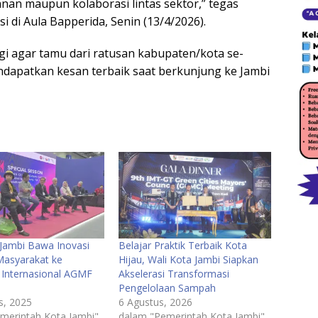
ayanan maupun kolaborasi lintas sektor,” tegas
di Aula Bapperida, Senin (13/4/2026).​
i agar tamu dari ratusan kabupaten/kota se-
endapatkan kesan terbaik saat berkunjung ke Jambi
 Jambi Bawa Inovasi
Belajar Praktik Terbaik Kota
Masyarakat ke
Hijau, Wali Kota Jambi Siapkan
Internasional AGMF
Akselerasi Transformasi
Pengelolaan Sampah
s, 2025
6 Agustus, 2026
merintah Kota Jambi"
dalam "Pemerintah Kota Jambi"