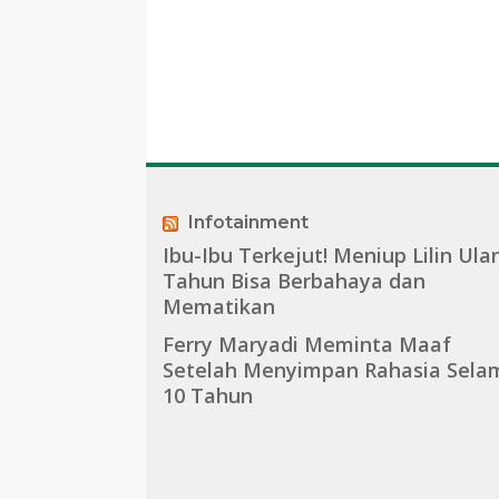
Voucher Belanja
Sukses Dukung
Gratis
Gerakan Ayah
Mengambil Rap
Anak
Infotainment
Ibu-Ibu Terkejut! Meniup Lilin Ula
Tahun Bisa Berbahaya dan
Mematikan
Ferry Maryadi Meminta Maaf
Setelah Menyimpan Rahasia Sela
10 Tahun