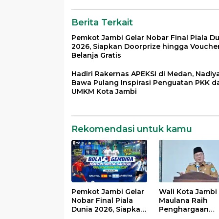
Gratis
Gerakan Ayah
Mengambil Rap
Berita Terkait
Anak
Pemkot Jambi Gelar Nobar Final Piala D
2026, Siapkan Doorprize hingga Vouche
Belanja Gratis
Hadiri Rakernas APEKSI di Medan, Nadiy
Bawa Pulang Inspirasi Penguatan PKK d
UMKM Kota Jambi
Rekomendasi untuk kamu
Pemkot Jambi Gelar
Wali Kota Jambi
Nobar Final Piala
Maulana Raih
Dunia 2026, Siapkan
Penghargaan
Doorprize hingga
BKKBN, Dinilai