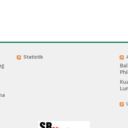
or
Statistik
ng
Bal
Phi
Kua
Lu
ma