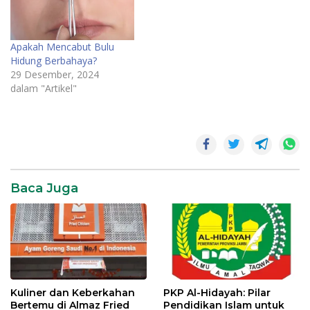
satu metode perawatan.
Namun, meskipun terlihat
praktis dan efisien,
tindakan ini dapat
Apakah Mencabut Bulu
menimbulkan…
Hidung Berbahaya?
29 Desember, 2024
dalam "Artikel"
cabut
bulu
ketiak
Baca Juga
Kuliner dan Keberkahan
PKP Al-Hidayah: Pilar
Bertemu di Almaz Fried
Pendidikan Islam untuk