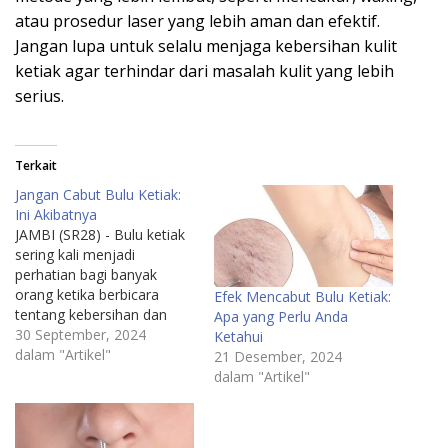
atau prosedur laser yang lebih aman dan efektif.
Jangan lupa untuk selalu menjaga kebersihan kulit
ketiak agar terhindar dari masalah kulit yang lebih
serius.
Terkait
Jangan Cabut Bulu Ketiak:
Ini Akibatnya
JAMBI (SR28) - Bulu ketiak
sering kali menjadi
perhatian bagi banyak
orang ketika berbicara
Efek Mencabut Bulu Ketiak:
tentang kebersihan dan
Apa yang Perlu Anda
penampilan. Di tengah
30 September, 2024
Ketahui
upaya untuk menjaga
dalam "Artikel"
21 Desember, 2024
penampilan yang bersih
dalam "Artikel"
dan rapi, banyak yang
memilih untuk mencabut
bulu ketiak sebagai salah