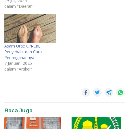
29 Juli, 2024
atau sangat gelap, ini bisa
dalam "Daerah"
menjadi tanda bahwa ada
masalah tertentu yang
perlu diperhatikan. Warna
urine dipengaruhi oleh
berbagai faktor, mulai
dari…
Asam Urat: Ciri-Ciri,
Penyebab, dan Cara
Penanganannya
7 Januari, 2025
dalam "Artikel"
akibat
minum
berdiri
minum
sambil
Baca Juga
berdiri