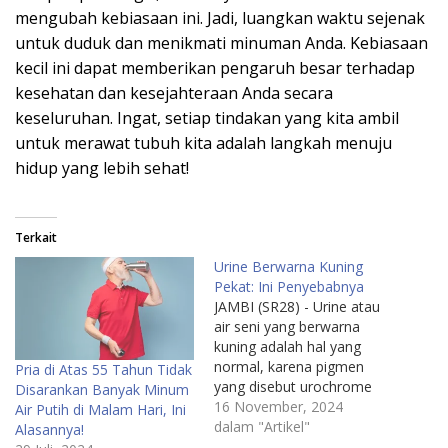
mengubah kebiasaan ini. Jadi, luangkan waktu sejenak
untuk duduk dan menikmati minuman Anda. Kebiasaan
kecil ini dapat memberikan pengaruh besar terhadap
kesehatan dan kesejahteraan Anda secara
keseluruhan. Ingat, setiap tindakan yang kita ambil
untuk merawat tubuh kita adalah langkah menuju
hidup yang lebih sehat!
Terkait
Urine Berwarna Kuning
Pekat: Ini Penyebabnya
JAMBI (SR28) - Urine atau
air seni yang berwarna
kuning adalah hal yang
normal, karena pigmen
Pria di Atas 55 Tahun Tidak
yang disebut urochrome
Disarankan Banyak Minum
memberikan warna
16 November, 2024
Air Putih di Malam Hari, Ini
tersebut. Namun, jika urine
dalam "Artikel"
Alasannya!
berwarna kuning pekat