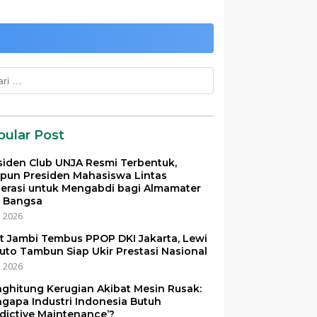
k:
pular Post
siden Club UNJA Resmi Terbentuk,
pun Presiden Mahasiswa Lintas
erasi untuk Mengabdi bagi Almamater
 Bangsa
i, 2026
et Jambi Tembus PPOP DKI Jakarta, Lewi
uto Tambun Siap Ukir Prestasi Nasional
i, 2026
ghitung Kerugian Akibat Mesin Rusak:
gapa Industri Indonesia Butuh
edictive Maintenance’?