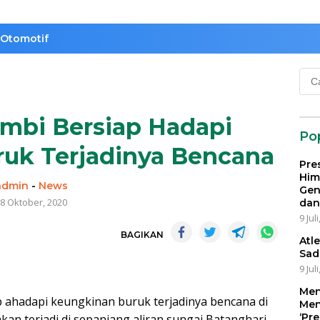
Otomotif
Cari
untu
mbi Bersiap Hadapi
Po
uk Terjadinya Bencana
Pre
Him
admin
-
News
Gen
8 Oktober, 2020
dan
9 Jul
BAGIKAN
Atl
Sad
9 Jul
Men
p ahadapi keungkinan buruk terjadinya bencana di
Men
‘Pr
an terjadi di sepanjang aliran sungai Batanghari.