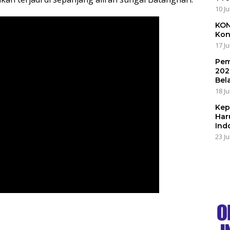
10 Ju
KON
Kon
17 Ju
Pem
202
Bel
18 Ju
Kep
Har
Ind
23 Ju