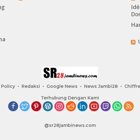
ng
Idé
Dom
Ha
ma
 Policy
Redaksi
Google News
News Jambi28
Chiffre
Terhubung Dengan Kami
@sr28jambinews.com