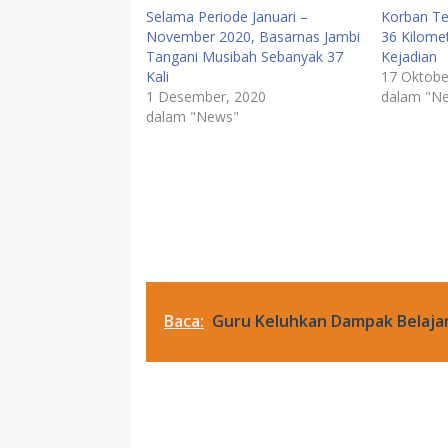
Selama Periode Januari –
Korban T
November 2020, Basarnas Jambi
36 Kilomet
Tangani Musibah Sebanyak 37
Kejadian
Kali
17 Oktobe
1 Desember, 2020
dalam "N
dalam "News"
Baca:
Guru Keluhkan Dampak Belajar
News