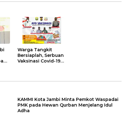
bi
Warga Tangkit
Bersiaplah, Serbuan
pada
Vaksinasi Covid-19
Kembali Digelar, Ada
Adha
Doorprize Menarik
KAMMI Kota Jambi Minta Pemkot Waspadai
PMK pada Hewan Qurban Menjelang Idul
Adha