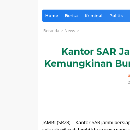
Home
Berita
Kriminal
Politik
Beranda
News
Kantor SAR Ja
Kemungkinan Bur
2
Komentar
JAMBI (SR28) – Kantor SAR jambi bersia
seluruh wilayah Jambi khususnya yang ak