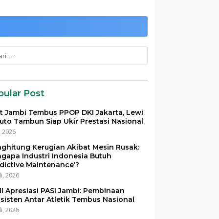
k:
pular Post
et Jambi Tembus PPOP DKI Jakarta, Lewi
uto Tambun Siap Ukir Prestasi Nasional
i, 2026
ghitung Kerugian Akibat Mesin Rusak:
gapa Industri Indonesia Butuh
edictive Maintenance’?
li, 2026
I Apresiasi PASI Jambi: Pembinaan
sisten Antar Atletik Tembus Nasional
li, 2026