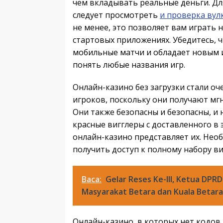
чем вкладывать реальные деньги. Для
следует просмотреть
и проверка вул
не менее, это позволяет вам играть 
стартовых приложениях. Убедитесь, 
мобильные матчи и обладает новым 
понять любые названия игр.
Онлайн-казино без загрузки стали оч
игроков, поскольку они получают мг
Они также безопасны и безопасны, и
красные вигглеры с доставленного в
онлайн-казино представляет их. Нео
получить доступ к полному набору ви
Baca:
Gelar Reses Ke-III, Ketua DP
Masyarakat Betara dan Kuala Betara
Онлайн-казино, в которых нет кодов 