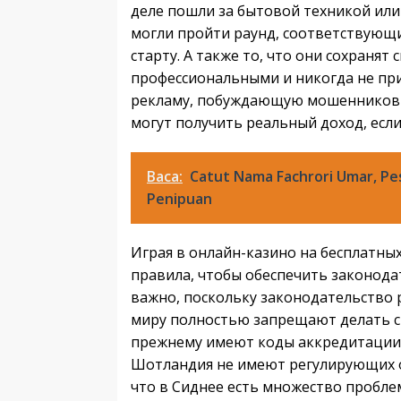
деле пошли за бытовой техникой или
могли пройти раунд, соответствующ
старту. А также то, что они сохраня
профессиональными и никогда не п
рекламу, побуждающую мошенников 
могут получить реальный доход, если
Baca:
Catut Nama Fachrori Umar, Pes
Penipuan
Играя в онлайн-казино на бесплатны
правила, чтобы обеспечить законодат
важно, поскольку законодательство 
миру полностью запрещают делать ст
прежнему имеют коды аккредитации.
Шотландия не имеют регулирующих о
что в Сиднее есть множество пробле