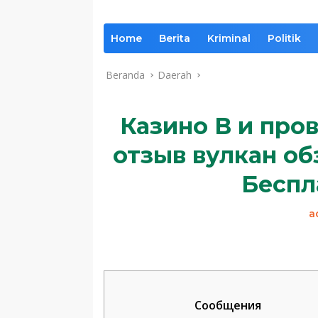
Home
Berita
Kriminal
Politik
Beranda
Daerah
Казино В и про
отзыв вулкан об
Беспл
a
Сообщения