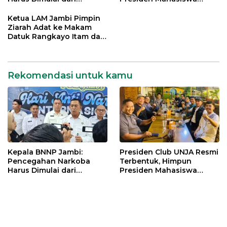
Generasi Muda Demi
Lintas Generasi untuk
Indonesia Emas 2045
Mengabdi bagi Almamater
Ketua LAM Jambi Pimpin
dan Bangsa
Ziarah Adat ke Makam
Datuk Rangkayo Itam dan
Datuk Paduko Berhalo
Rekomendasi untuk kamu
Kepala BNNP Jambi:
Presiden Club UNJA Resmi
Pencegahan Narkoba
Terbentuk, Himpun
Harus Dimulai dari
Presiden Mahasiswa
Generasi Muda Demi
Lintas Generasi untuk
Indonesia Emas 2045
Mengabdi bagi Almamater
dan Bangsa