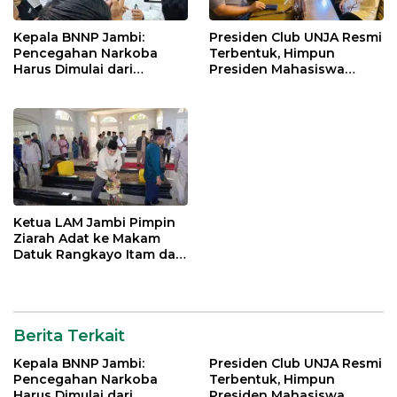
Rental
PS
Kepala BNNP Jambi:
Presiden Club UNJA Resmi
Pencegahan Narkoba
Terbentuk, Himpun
Harus Dimulai dari
Presiden Mahasiswa
Generasi Muda Demi
Lintas Generasi untuk
Indonesia Emas 2045
Mengabdi bagi Almamater
dan Bangsa
Ketua LAM Jambi Pimpin
Ziarah Adat ke Makam
Datuk Rangkayo Itam dan
Datuk Paduko Berhalo
Berita Terkait
Kepala BNNP Jambi:
Presiden Club UNJA Resmi
Pencegahan Narkoba
Terbentuk, Himpun
Harus Dimulai dari
Presiden Mahasiswa