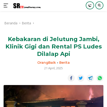
Langsung
ke
Beranda
Berita
konten
Kebakaran di Jelutung Jambi,
Klinik Gigi dan Rental PS Ludes
Dilalap Api
OrangBaik
-
Berita
21 April, 2025