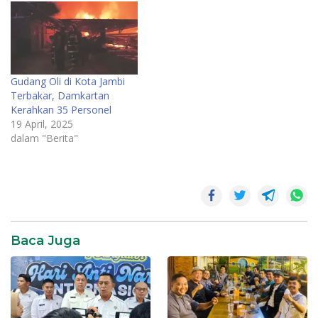
Gudang Oli di Kota Jambi
Terbakar, Damkartan
Kerahkan 35 Personel
19 April, 2025
dalam "Berita"
Kebakaran
Kebakaran
di
Jelutung
Jambi
Baca Juga
Klinik
Gigi
Kota
Jambi