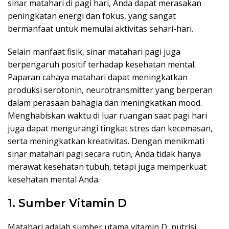
sinar matahari di pagi hari, Anda dapat merasakan
peningkatan energi dan fokus, yang sangat
bermanfaat untuk memulai aktivitas sehari-hari.
Selain manfaat fisik, sinar matahari pagi juga
berpengaruh positif terhadap kesehatan mental.
Paparan cahaya matahari dapat meningkatkan
produksi serotonin, neurotransmitter yang berperan
dalam perasaan bahagia dan meningkatkan mood.
Menghabiskan waktu di luar ruangan saat pagi hari
juga dapat mengurangi tingkat stres dan kecemasan,
serta meningkatkan kreativitas. Dengan menikmati
sinar matahari pagi secara rutin, Anda tidak hanya
merawat kesehatan tubuh, tetapi juga memperkuat
kesehatan mental Anda.
1. Sumber Vitamin D
Matahari adalah sumber utama vitamin D, nutrisi