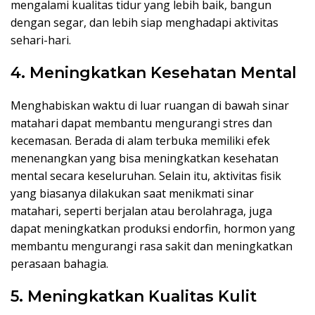
mengalami kualitas tidur yang lebih baik, bangun
dengan segar, dan lebih siap menghadapi aktivitas
sehari-hari.
4. Meningkatkan Kesehatan Mental
Menghabiskan waktu di luar ruangan di bawah sinar
matahari dapat membantu mengurangi stres dan
kecemasan. Berada di alam terbuka memiliki efek
menenangkan yang bisa meningkatkan kesehatan
mental secara keseluruhan. Selain itu, aktivitas fisik
yang biasanya dilakukan saat menikmati sinar
matahari, seperti berjalan atau berolahraga, juga
dapat meningkatkan produksi endorfin, hormon yang
membantu mengurangi rasa sakit dan meningkatkan
perasaan bahagia.
5. Meningkatkan Kualitas Kulit