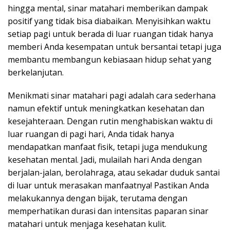
hingga mental, sinar matahari memberikan dampak
positif yang tidak bisa diabaikan. Menyisihkan waktu
setiap pagi untuk berada di luar ruangan tidak hanya
memberi Anda kesempatan untuk bersantai tetapi juga
membantu membangun kebiasaan hidup sehat yang
berkelanjutan.
Menikmati sinar matahari pagi adalah cara sederhana
namun efektif untuk meningkatkan kesehatan dan
kesejahteraan. Dengan rutin menghabiskan waktu di
luar ruangan di pagi hari, Anda tidak hanya
mendapatkan manfaat fisik, tetapi juga mendukung
kesehatan mental. Jadi, mulailah hari Anda dengan
berjalan-jalan, berolahraga, atau sekadar duduk santai
di luar untuk merasakan manfaatnya! Pastikan Anda
melakukannya dengan bijak, terutama dengan
memperhatikan durasi dan intensitas paparan sinar
matahari untuk menjaga kesehatan kulit.