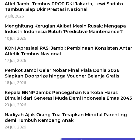
Atlet Jambi Tembus PPOP DKI Jakarta, Lewi Saduto
Tambun Siap Ukir Prestasi Nasional
9 Juli, 2026
Menghitung Kerugian Akibat Mesin Rusak: Mengapa
Industri Indonesia Butuh ‘Predictive Maintenance’?
10 Juli, 2026
KONI Apresiasi PASI Jambi: Pembinaan Konsisten Antar
Atletik Tembus Nasional
17 Juli, 2026
Pemkot Jambi Gelar Nobar Final Piala Dunia 2026,
Siapkan Doorprize hingga Voucher Belanja Gratis
18 Juli, 2026
Kepala BNNP Jambi: Pencegahan Narkoba Harus
Dimulai dari Generasi Muda Demi Indonesia Emas 2045
23 Juli, 2026
Nadiyah Ajak Orang Tua Terapkan Mindful Parenting
demi Tumbuh Kembang Anak
24 Juli, 2026