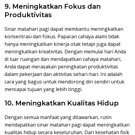
9. Meningkatkan Fokus dan
Produktivitas
Sinar matahari pagi dapat membantu meningkatkan
konsentrasi dan fokus. Paparan cahaya alami tidak
hanya meningkatkan kinerja otak tetapi juga dapat
meningkatkan kreativitas. Dengan memulai hari Anda
di luar ruangan dan mendapatkan cahaya matahari,
Anda dapat merasakan peningkatan produktivitas
dalam pekerjaan dan aktivitas sehari-hari. Ini adalah
cara yang bagus untuk mendorong diri sendiri untuk
mencapai tujuan yang lebih tinggi.
10. Meningkatkan Kualitas Hidup
Dengan semua manfaat yang ditawarkan, rutin
mendapatkan sinar matahari pagi dapat meningkatkan
kualitas hidup secara keseluruhan. Dari kesehatan fisik