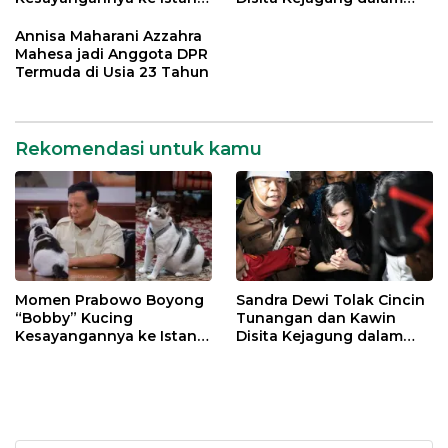
Negara
Kasus Harvey Moeis
Annisa Maharani Azzahra
Mahesa jadi Anggota DPR
Termuda di Usia 23 Tahun
Rekomendasi untuk kamu
Momen Prabowo Boyong
Sandra Dewi Tolak Cincin
“Bobby” Kucing
Tunangan dan Kawin
Kesayangannya ke Istana
Disita Kejagung dalam
Negara
Kasus Harvey Moeis