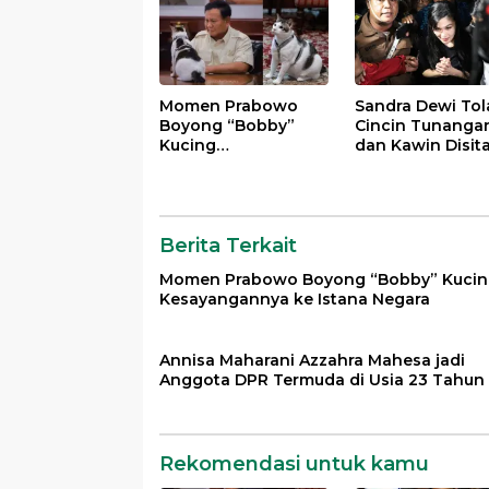
Momen Prabowo
Sandra Dewi Tol
Boyong “Bobby”
Cincin Tunanga
Kucing
dan Kawin Disit
Kesayangannya ke
Kejagung dalam
Istana Negara
Kasus Harvey Mo
Berita Terkait
Momen Prabowo Boyong “Bobby” Kuci
Kesayangannya ke Istana Negara
Annisa Maharani Azzahra Mahesa jadi
Anggota DPR Termuda di Usia 23 Tahun
Rekomendasi untuk kamu