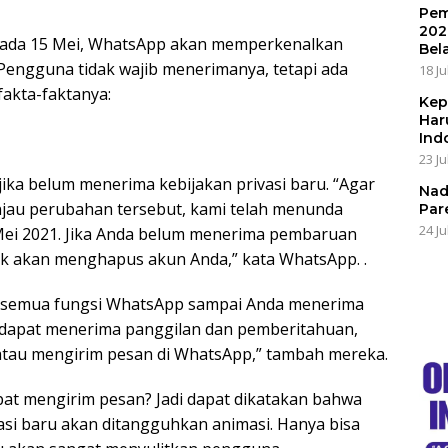
Pem
202
Pada 15 Mei, WhatsApp akan memperkenalkan
Bel
 Pengguna tidak wajib menerimanya, tetapi ada
18 Ju
fakta-faktanya:
Kep
Har
Ind
23 Ju
ka belum menerima kebijakan privasi baru. “Agar
Nad
njau perubahan tersebut, kami telah menunda
Par
24 Ju
Mei 2021. Jika Anda belum menerima pembaruan
ak akan menghapus akun Anda,” kata WhatsApp. .
 semua fungsi WhatsApp sampai Anda menerima
 dapat menerima panggilan dan pemberitahuan,
atau mengirim pesan di WhatsApp,” tambah mereka.
pat mengirim pesan? Jadi dapat dikatakan bahwa
si baru akan ditangguhkan animasi. Hanya bisa