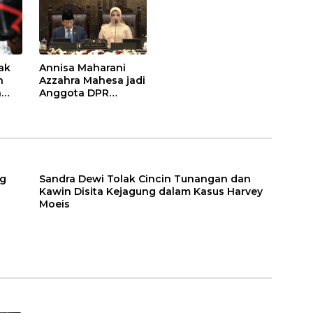
ak
Annisa Maharani
n
Azzahra Mahesa jadi
a
Anggota DPR
Termuda di Usia 23
eis
Tahun
ng
Sandra Dewi Tolak Cincin Tunangan dan
Kawin Disita Kejagung dalam Kasus Harvey
Moeis