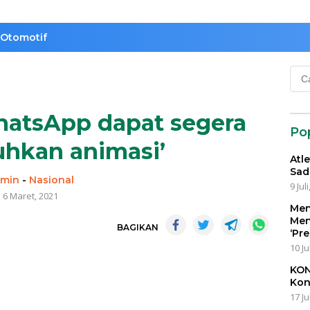
Otomotif
Cari
untu
atsApp dapat segera
Po
uhkan animasi’
Atl
Sad
min
-
Nasional
9 Jul
6 Maret, 2021
Men
Men
BAGIKAN
‘Pr
10 Ju
KON
Kon
17 Ju