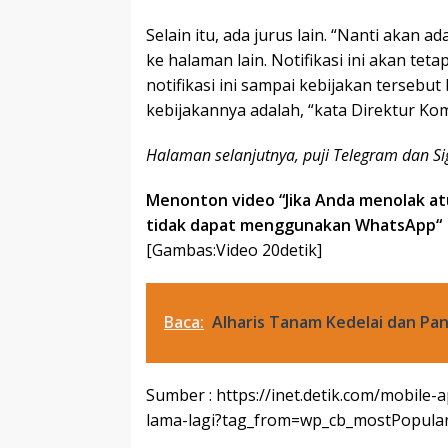
Selain itu, ada jurus lain. “Nanti akan ada
ke halaman lain. Notifikasi ini akan te
notifikasi ini sampai kebijakan terseb
kebijakannya adalah, “kata Direktur K
Halaman selanjutnya, puji Telegram dan Si
Menonton video “
Jika Anda menolak a
tidak dapat menggunakan WhatsApp
“
[Gambas:Video 20detik]
Baca:
Alharis Tanam Kedelai dan Pa
Sumber : https://inet.detik.com/mobile
lama-lagi?tag_from=wp_cb_mostPopular_