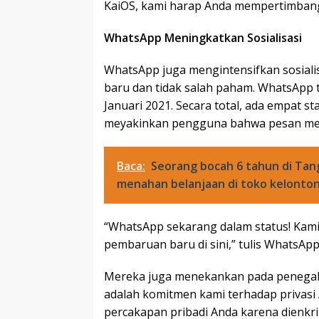
KaiOS, kami harap Anda mempertimbang
WhatsApp Meningkatkan Sosialisasi
WhatsApp juga mengintensifkan sosiali
baru dan tidak salah paham. WhatsApp 
Januari 2021. Secara total, ada empat 
meyakinkan pengguna bahwa pesan mere
Baca:
Seorang bocah 6 tahun di Tan
menahan belanjaan di toko kelonto
“WhatsApp sekarang dalam status! Kami
pembaruan baru di sini,” tulis WhatsAp
Mereka juga menekankan pada penegakan
adalah komitmen kami terhadap privasi
percakapan pribadi Anda karena dienkri