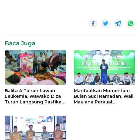
KPU
Tanjab
Barat
Paslon
Bupati
Baca Juga
Tanjab
Barat
Balita 4 Tahun Lawan
Manfaatkan Momentum
Leukemia, Wawako Diza
Bulan Suci Ramadan, Wali
Turun Langsung Pastikan
Maulana Perkuat
Bantuan Pemkot
Silahturahmi Bersama
Organisasi Masyarakat