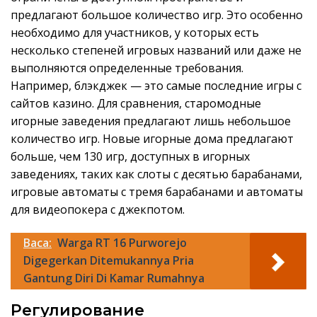
предлагают большое количество игр. Это особенно
необходимо для участников, у которых есть
несколько степеней игровых названий или даже не
выполняются определенные требования.
Например, блэкджек — это самые последние игры с
сайтов казино. Для сравнения, старомодные
игорные заведения предлагают лишь небольшое
количество игр. Новые игорные дома предлагают
больше, чем 130 игр, доступных в игорных
заведениях, таких как слоты с десятью барабанами,
игровые автоматы с тремя барабанами и автоматы
для видеопокера с джекпотом.
Baca:
Warga RT 16 Purworejo
Digegerkan Ditemukannya Pria
Gantung Diri Di Kamar Rumahnya
Регулирование