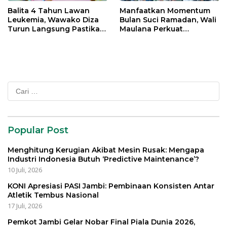
Balita 4 Tahun Lawan
Manfaatkan Momentum
Leukemia, Wawako Diza
Bulan Suci Ramadan, Wali
Turun Langsung Pastikan
Maulana Perkuat
Bantuan Pemkot
Silahturahmi Bersama
Organisasi Masyarakat
Cari
untuk:
Popular Post
Menghitung Kerugian Akibat Mesin Rusak: Mengapa
Industri Indonesia Butuh ‘Predictive Maintenance’?
10 Juli, 2026
KONI Apresiasi PASI Jambi: Pembinaan Konsisten Antar
Atletik Tembus Nasional
17 Juli, 2026
Pemkot Jambi Gelar Nobar Final Piala Dunia 2026,