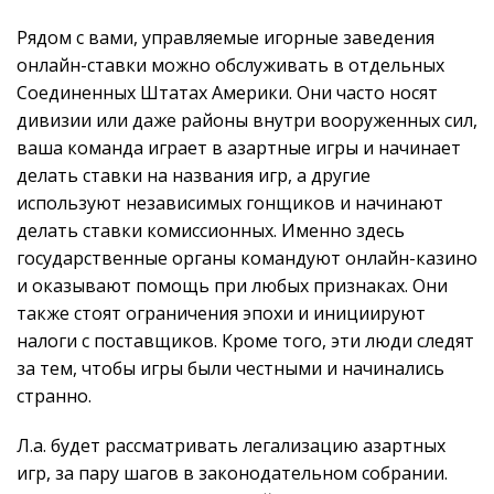
Рядом с вами, управляемые игорные заведения
онлайн-ставки можно обслуживать в отдельных
Соединенных Штатах Америки. Они часто носят
дивизии или даже районы внутри вооруженных сил,
ваша команда играет в азартные игры и начинает
делать ставки на названия игр, а другие
используют независимых гонщиков и начинают
делать ставки комиссионных. Именно здесь
государственные органы командуют онлайн-казино
и оказывают помощь при любых признаках. Они
также стоят ограничения эпохи и инициируют
налоги с поставщиков. Кроме того, эти люди следят
за тем, чтобы игры были честными и начинались
странно.
Л.а. будет рассматривать легализацию азартных
игр, за пару шагов в законодательном собрании.