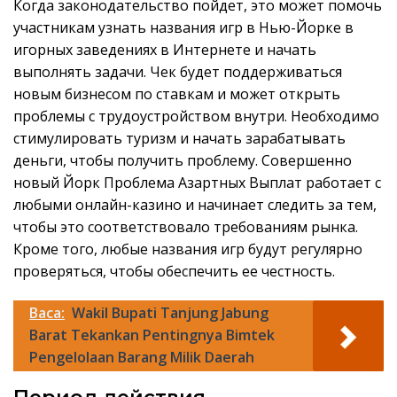
Когда законодательство пойдет, это может помочь
участникам узнать названия игр в Нью-Йорке в
игорных заведениях в Интернете и начать
выполнять задачи. Чек будет поддерживаться
новым бизнесом по ставкам и может открыть
проблемы с трудоустройством внутри. Необходимо
стимулировать туризм и начать зарабатывать
деньги, чтобы получить проблему. Совершенно
новый Йорк Проблема Азартных Выплат работает с
любыми онлайн-казино и начинает следить за тем,
чтобы это соответствовало требованиям рынка.
Кроме того, любые названия игр будут регулярно
проверяться, чтобы обеспечить ее честность.
Baca:
Wakil Bupati Tanjung Jabung
Barat Tekankan Pentingnya Bimtek
Pengelolaan Barang Milik Daerah