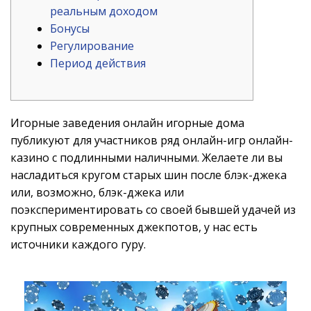
реальным доходом
Бонусы
Регулирование
Период действия
Игорные заведения онлайн игорные дома
публикуют для участников ряд онлайн-игр онлайн-
казино с подлинными наличными.
Желаете ли вы
насладиться кругом старых шин после блэк-джека
или, возможно, блэк-джека или
поэкспериментировать со своей бывшей удачей из
крупных современных джекпотов, у нас есть
источники каждого гуру.