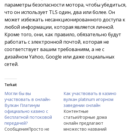
параметры безопасности мотора, чтобы убедиться,
что он использует TLS один, два или более. Он
может избежать несанкционированного доступа к
любой информации, которая является личной.
Кроме того, они, как правило, обязательно будут
работать с электронной почтой, которая не
соответствует вашим требованиям, а не с
дизайном Yahoo, Google или даже социальных
сетей.
Terkait
Могли бы вы
Как участвовать в казино
участвовать в онлайн-
вулкан platinum игорном
Вулкан Платинум
заведении онлайн
официально казино с
Контентные
бесплатной потоковой
статьиИгорные дома
передачей?
онлайн предлагают
СообщенияПросто не
множество названий