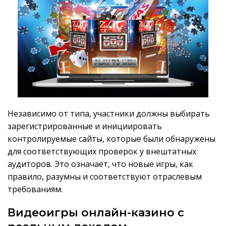
Независимо от типа, участники должны выбирать
зарегистрированные и инициировать
контролируемые сайты, которые были обнаружены
для соответствующих проверок у внештатных
аудиторов. Это означает, что новые игры, как
правило, разумны и соответствуют отраслевым
требованиям.
Видеоигры онлайн-казино с