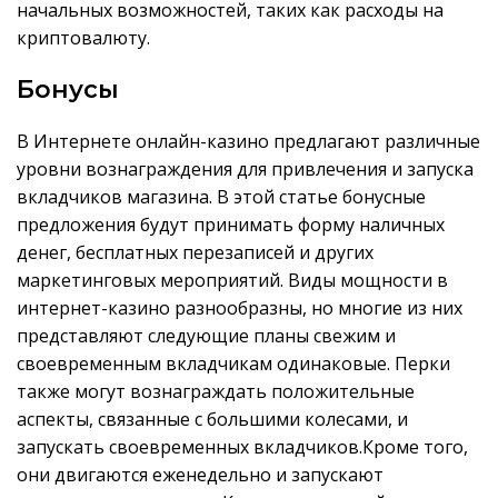
начальных возможностей, таких как расходы на
криптовалюту.
Бонусы
В Интернете онлайн-казино предлагают различные
уровни вознаграждения для привлечения и запуска
вкладчиков магазина. В этой статье бонусные
предложения будут принимать форму наличных
денег, бесплатных перезаписей и других
маркетинговых мероприятий. Виды мощности в
интернет-казино разнообразны, но многие из них
представляют следующие планы свежим и
своевременным вкладчикам одинаковые. Перки
также могут вознаграждать положительные
аспекты, связанные с большими колесами, и
запускать своевременных вкладчиков.Кроме того,
они двигаются еженедельно и запускают