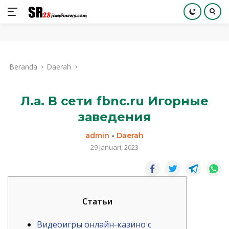
Langsung
ke
Beranda
Daerah
konten
Л.а. В сети fbnc.ru Игорные
заведения
admin
-
Daerah
29 Januari, 2023
Статьи
Видеоигры онлайн-казино с