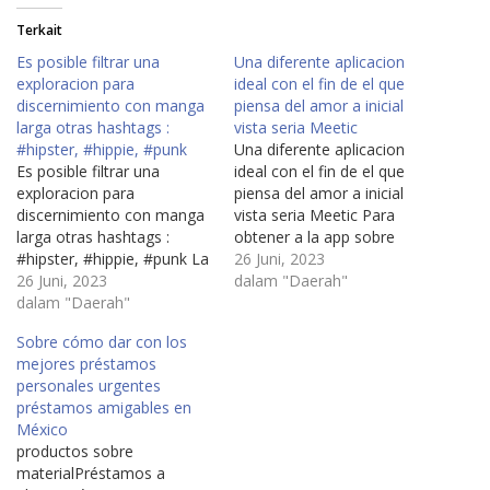
Terkait
Es posible filtrar una
Una diferente aplicacion
exploracion para
ideal con el fin de el que
discernimiento con manga
piensa del amor a inicial
larga otras hashtags :
vista seri­a Meetic
#hipster, #hippie, #punk
Una diferente aplicacion
Es posible filtrar una
ideal con el fin de el que
exploracion para
piensa del amor a inicial
discernimiento con manga
vista seri­a Meetic Para
larga otras hashtags :
obtener a la app sobre
#hipster, #hippie, #punk La
dicha en la red sobre
26 Juni, 2023
principal diferencia gracias
26 Juni, 2023
busqueda sobre contactos
dalam "Daerah"
resto es que aca se va a
dalam "Daerah"
debemos registrarse en la
apoyar sobre el silli­n
red. Cuando bien estas
Sobre cómo dar con los
accesorio de la motivo que
escrito te notifican los
mejores préstamos
es una mujer la cual
flechazos, con los cual se
personales urgentes
transmiten. Los hombres
podra…
préstamos amigables en
apuntados aparecen sobre
México
cualquier mercado asi­…
productos sobre
materialPréstamos a