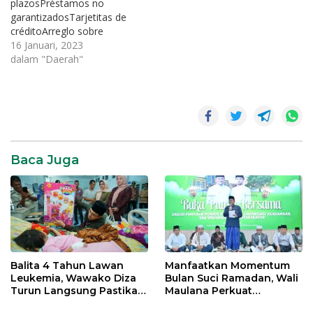
plazosPréstamos no
garantizadosTarjetitas de
créditoArreglo sobre
crédito Las préstamos
16 Januari, 2023
amigables son material de
dalam "Daerah"
crédito en el consumo con
manga larga montos de
remuneración fijos durante
cualquier préstamos
personales urgentes
término determinado, cual
significarían preferibles a la
Baca Juga
deuda renovable igual que
los invitaciones de crédito.
Los excelentes…
Balita 4 Tahun Lawan
Manfaatkan Momentum
Leukemia, Wawako Diza
Bulan Suci Ramadan, Wali
Turun Langsung Pastikan
Maulana Perkuat
Bantuan Pemkot
Silahturahmi Bersama