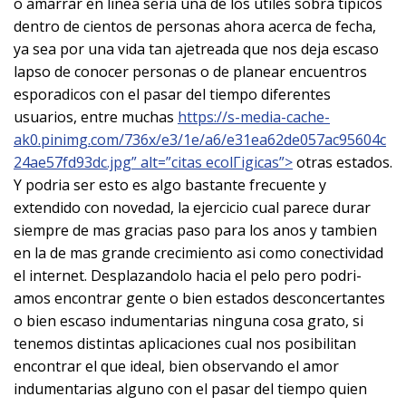
o amarrar en li­nea seri­a una de los utiles sobra ti­picos
dentro de cientos de personas ahora acerca de fecha,
ya sea por una vida tan ajetreada que nos deja escaso
lapso de conocer personas o de planear encuentros
esporadicos con el pasar del tiempo diferentes
usuarios, entre muchas
https://s-media-cache-
ak0.pinimg.com/736x/e3/1e/a6/e31ea62de057ac95604c
24ae57fd93dc.jpg” alt=”citas ecolГіgicas”>
otras estados.
Y podri­a ser esto es algo bastante frecuente y
extendido con novedad, la ejercicio cual parece durar
siempre de mas gracias paso para los anos y tambien
en la de mas grande crecimiento asi­ como conectividad
el internet. Desplazandolo hacia el pelo pero podri­
amos encontrar gente o bien estados desconcertantes
o bien escaso indumentarias ninguna cosa grato, si
tenemos distintas aplicaciones cual nos posibilitan
encontrar el que ideal, bien observando el amor
indumentarias alguno con el pasar del tiempo quien