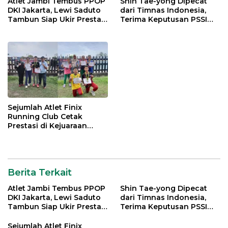
Atlet Jambi Tembus PPOP
Shin Tae-yong Dipecat
DKI Jakarta, Lewi Saduto
dari Timnas Indonesia,
Tambun Siap Ukir Prestasi
Terima Keputusan PSSI
Nasional
dengan Lapang Dada
Sejumlah Atlet Finix
Running Club Cetak
Prestasi di Kejuaraan
Atletik Pelajar se-Kota
Jambi
Berita Terkait
Atlet Jambi Tembus PPOP
Shin Tae-yong Dipecat
DKI Jakarta, Lewi Saduto
dari Timnas Indonesia,
Tambun Siap Ukir Prestasi
Terima Keputusan PSSI
Nasional
dengan Lapang Dada
Sejumlah Atlet Finix