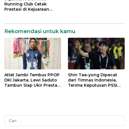
Running Club Cetak
Prestasi di Kejuaraan
Atletik Pelajar se-Kota
Jambi
Rekomendasi untuk kamu
Atlet Jambi Tembus PPOP
Shin Tae-yong Dipecat
DKI Jakarta, Lewi Saduto
dari Timnas Indonesia,
Tambun Siap Ukir Prestasi
Terima Keputusan PSSI
Nasional
dengan Lapang Dada
Cari
untuk: