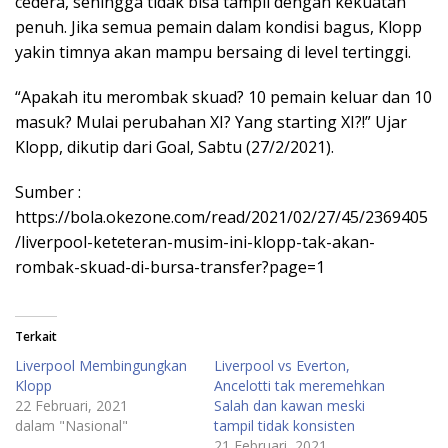
cedera, sehingga tidak bisa tampil dengan kekuatan
penuh. Jika semua pemain dalam kondisi bagus, Klopp
yakin timnya akan mampu bersaing di level tertinggi.
“Apakah itu merombak skuad? 10 pemain keluar dan 10
masuk? Mulai perubahan XI? Yang starting XI?!” Ujar
Klopp, dikutip dari Goal, Sabtu (27/2/2021).
Sumber :
https://bola.okezone.com/read/2021/02/27/45/2369405
/liverpool-keteteran-musim-ini-klopp-tak-akan-
rombak-skuad-di-bursa-transfer?page=1
Terkait
Liverpool Membingungkan
Liverpool vs Everton,
Klopp
Ancelotti tak meremehkan
22 Februari, 2021
Salah dan kawan meski
dalam "Nasional"
tampil tidak konsisten
21 Februari, 2021