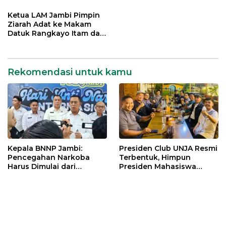
Generasi Muda Demi
Lintas Generasi untuk
Indonesia Emas 2045
Mengabdi bagi Almamater
Ketua LAM Jambi Pimpin
dan Bangsa
Ziarah Adat ke Makam
Datuk Rangkayo Itam dan
Datuk Paduko Berhalo
Rekomendasi untuk kamu
Kepala BNNP Jambi:
Presiden Club UNJA Resmi
Pencegahan Narkoba
Terbentuk, Himpun
Harus Dimulai dari
Presiden Mahasiswa
Generasi Muda Demi
Lintas Generasi untuk
Indonesia Emas 2045
Mengabdi bagi Almamater
dan Bangsa