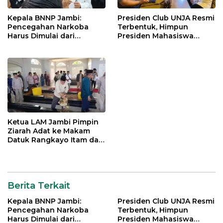
Kepala BNNP Jambi:
Presiden Club UNJA Resmi
Pencegahan Narkoba
Terbentuk, Himpun
Harus Dimulai dari
Presiden Mahasiswa
Generasi Muda Demi
Lintas Generasi untuk
Indonesia Emas 2045
Mengabdi bagi Almamater
dan Bangsa
Ketua LAM Jambi Pimpin
Ziarah Adat ke Makam
Datuk Rangkayo Itam dan
Datuk Paduko Berhalo
Berita Terkait
Kepala BNNP Jambi:
Presiden Club UNJA Resmi
Pencegahan Narkoba
Terbentuk, Himpun
Harus Dimulai dari
Presiden Mahasiswa