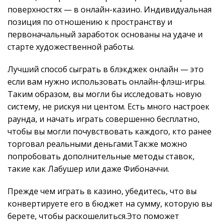
поверхностях — в онлайн-казино. Индивидуальная
позиция по отношению к пространству и
первоначальный заработок основаны на удаче и
старте художественной работы.
Лучший способ сыграть в блэкджек онлайн — это
если вам нужно использовать онлайн-флэш-игры.
Таким образом, вы могли бы исследовать новую
систему, не рискуя ни центом. Есть много настроек
раунда, и начать играть совершенно бесплатно,
чтобы вы могли почувствовать каждого, кто ранее
торговал реальными деньгами.Также можно
попробовать дополнительные методы ставок,
такие как Лабушер или даже Фибоначчи.
Прежде чем играть в казино, убедитесь, что вы
конвертируете его в бюджет на сумму, которую вы
берете, чтобы раскошелиться.Это поможет