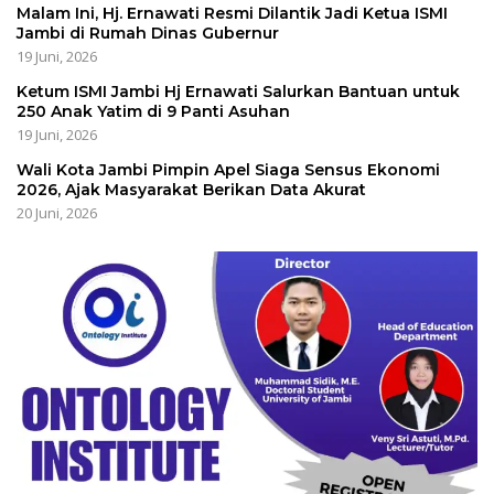
Malam Ini, Hj. Ernawati Resmi Dilantik Jadi Ketua ISMI
Jambi di Rumah Dinas Gubernur
19 Juni, 2026
Ketum ISMI Jambi Hj Ernawati Salurkan Bantuan untuk
250 Anak Yatim di 9 Panti Asuhan
19 Juni, 2026
Wali Kota Jambi Pimpin Apel Siaga Sensus Ekonomi
2026, Ajak Masyarakat Berikan Data Akurat
20 Juni, 2026