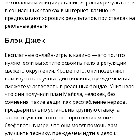
технология и инициирование хороших результатов
в социальных ставках в интернет-казино не
предполагают хороших результатов при ставках на
реальные деньги.
Блэк Джек
Бесплатные онлайн-игры в казино — это то, что
нужно, если вы хотите освоить тело в регуляции
свежего округления. Кроме того, они позволяют
вам изучать научные дисциплины, прежде чем вы
сможете участвовать в реальных фондах. Учитывая,
что они получили план Майкла, человек, без
сомнения, такие вещи, как расслабление нервов,
предварительно установив крупную ставку, а
также изучение того, что противник может
блефовать в игре, что они могут помочь вам
улучшить технику, прежде чем идти в дело к