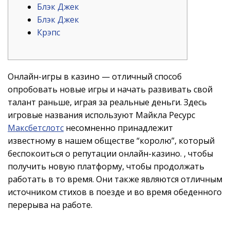
Блэк Джек
Блэк Джек
Крэпс
Онлайн-игры в казино — отличный способ
опробовать новые игры и начать развивать свой
талант раньше, играя за реальные деньги. Здесь
игровые названия используют Майкла Ресурс
Максбетслотс
несомненно принадлежит
известному в нашем обществе “королю”, который
беспокоиться о репутации онлайн-казино. , чтобы
получить новую платформу, чтобы продолжать
работать в то время.
Они также являются отличным
источником стихов в поезде и во время обеденного
перерыва на работе.