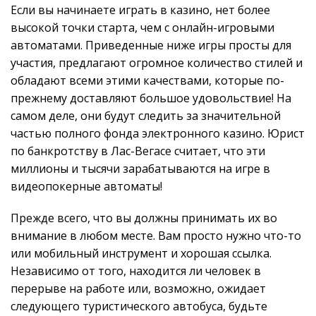
Если вы начинаете играть в казино, нет более
высокой точки старта, чем с онлайн-игровыми
автоматами. Приведенные ниже игры просты для
участия, предлагают огромное количество стилей и
обладают всеми этими качествами, которые по-
прежнему доставляют большое удовольствие! На
самом деле, они будут следить за значительной
частью полного фонда электронного казино. Юрист
по банкротству в Лас-Вегасе считает, что эти
миллионы и тысячи зарабатываются на игре в
видеопокерные автоматы!
Прежде всего, что вы должны принимать их во
внимание в любом месте. Вам просто нужно что-то
или мобильный инструмент и хорошая ссылка.
Независимо от того, находится ли человек в
перерыве на работе или, возможно, ожидает
следующего туристического автобуса, будьте