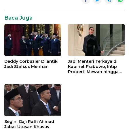
Jokowi
News
Baca Juga
SR28
Viral
Deddy Corbuzier Dilantik
Jadi Menteri Terkaya di
Jadi Stafsus Menhan
Kabinet Prabowo, Intip
Properti Mewah hingga
Mobil Miliaran Rupiah Milik
Menpar Widiyanti Putri
Segini Gaji Raffi Ahmad
Jabat Utusan Khusus