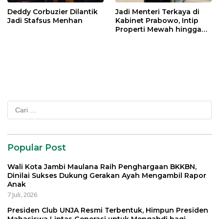
Deddy Corbuzier Dilantik
Jadi Menteri Terkaya di
Jadi Stafsus Menhan
Kabinet Prabowo, Intip
Properti Mewah hingga
Mobil Miliaran Rupiah Milik
Menpar Widiyanti Putri
Cari
untuk:
Popular Post
Wali Kota Jambi Maulana Raih Penghargaan BKKBN,
Dinilai Sukses Dukung Gerakan Ayah Mengambil Rapor
Anak
7 Juli, 2026
Presiden Club UNJA Resmi Terbentuk, Himpun Presiden
Mahasiswa Lintas Generasi untuk Mengabdi bagi