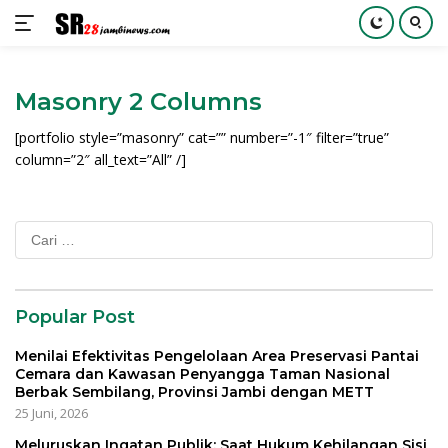
Langsung
ke
Masonry 2 Columns
konten
[portfolio style=”masonry” cat=”” number=”-1″ filter=”true”
column=”2″ all_text=”All” /]
Cari
untuk:
Popular Post
Menilai Efektivitas Pengelolaan Area Preservasi Pantai
Cemara dan Kawasan Penyangga Taman Nasional
Berbak Sembilang, Provinsi Jambi dengan METT
25 Juni, 2026
Meluruskan Ingatan Publik: Saat Hukum Kehilangan Sisi