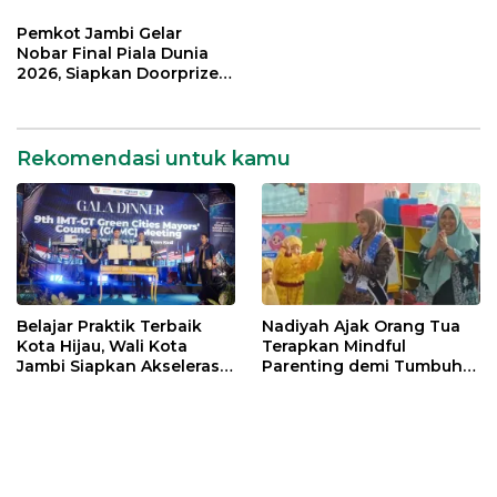
Transformasi Pengelolaan
Kembang Anak
Sampah
Pemkot Jambi Gelar
Nobar Final Piala Dunia
2026, Siapkan Doorprize
hingga Voucher Belanja
Gratis
Rekomendasi untuk kamu
Belajar Praktik Terbaik
Nadiyah Ajak Orang Tua
Kota Hijau, Wali Kota
Terapkan Mindful
Jambi Siapkan Akselerasi
Parenting demi Tumbuh
Transformasi Pengelolaan
Kembang Anak
Sampah