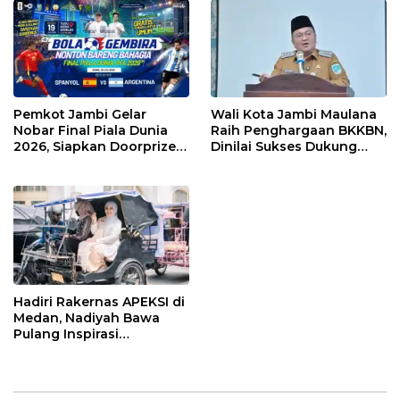
Sampah
Wali
Kota
Jambi
Pemkot Jambi Gelar
Wali Kota Jambi Maulana
Nobar Final Piala Dunia
Raih Penghargaan BKKBN,
2026, Siapkan Doorprize
Dinilai Sukses Dukung
hingga Voucher Belanja
Gerakan Ayah Mengambil
Gratis
Rapor Anak
Hadiri Rakernas APEKSI di
Medan, Nadiyah Bawa
Pulang Inspirasi
Penguatan PKK dan
UMKM Kota Jambi