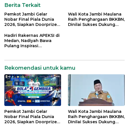
Berita Terkait
Pemkot Jambi Gelar
Wali Kota Jambi Maulana
Nobar Final Piala Dunia
Raih Penghargaan BKKBN,
2026, Siapkan Doorprize
Dinilai Sukses Dukung
hingga Voucher Belanja
Gerakan Ayah Mengambil
Gratis
Rapor Anak
Hadiri Rakernas APEKSI di
Medan, Nadiyah Bawa
Pulang Inspirasi
Penguatan PKK dan
UMKM Kota Jambi
Rekomendasi untuk kamu
Pemkot Jambi Gelar
Wali Kota Jambi Maulana
Nobar Final Piala Dunia
Raih Penghargaan BKKBN,
2026, Siapkan Doorprize
Dinilai Sukses Dukung
hingga Voucher Belanja
Gerakan Ayah Mengambil