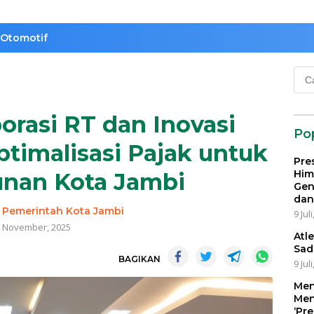
Otomotif
Cari
untu
orasi RT dan Inovasi
Po
timalisasi Pajak untuk
Pre
Him
nan Kota Jambi
Gen
dan
-
Pemerintah Kota Jambi
9 Jul
 November, 2025
Atl
Sad
BAGIKAN
9 Jul
Men
Men
‘Pr