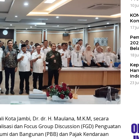
10 Ju
KON
Kon
17 Ju
Pem
202
Bel
18 Ju
Kep
Har
Ind
23 Ju
li Kota Jambi, Dr. dr. H. Maulana, M.K.M, secara
lisasi dan Focus Group Discussion (FGD) Penguatan
k Bumi dan Bangunan (PBB) dan Pajak Kendaraan