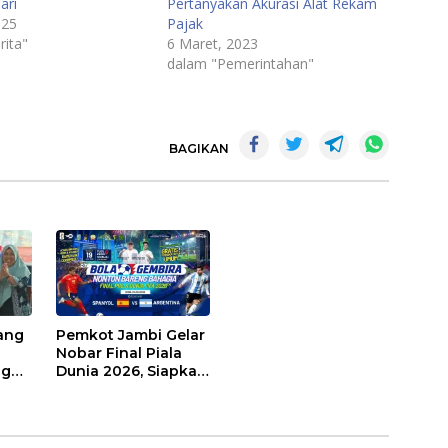
ari
Pertanyakan Akurasi Alat Rekam
025
Pajak
rita"
6 Maret, 2023
dalam "Pemerintahan"
BAGIKAN
ang
Pemkot Jambi Gelar
Nobar Final Piala
ng
Dunia 2026, Siapkan
Doorprize hingga
Voucher Belanja
Gratis