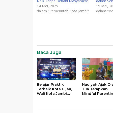
Naik Tanpa Bebani Masyarakat
dalam Seh
14 Mei, 2025
15 Mei, 2
dalam "Pemerintah Kota Jambi"
dalam "Be
Komentar
Baca Juga
Belajar Praktik
Nadiyah Ajak Or
Terbaik Kota Hijau,
Tua Terapkan
Wali Kota Jambi
Mindful Parenti
Siapkan Akselerasi
demi Tumbuh
Transformasi
Kembang Anak
Pengelolaan
Sampah