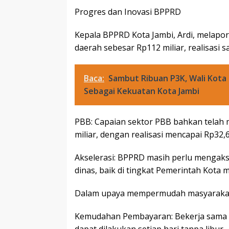
Progres dan Inovasi BPPRD
Kepala BPPRD Kota Jambi, Ardi, melapor
daerah sebesar Rp112 miliar, realisasi s
Baca:
Sambut Ribuan P3K, Wali Kot
Sebagai Kekuatan Kota Jambi
PBB: Capaian sektor PBB bahkan telah m
miliar, dengan realisasi mencapai Rp32,
Akselerasi: BPPRD masih perlu mengaks
dinas, baik di tingkat Pemerintah Kota 
Dalam upaya mempermudah masyarakat,
Kemudahan Pembayaran: Bekerja sama 
dapat dilakukan setiap hari tanpa libur.