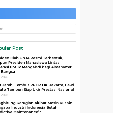
k:
pular Post
siden Club UNJA Resmi Terbentuk,
pun Presiden Mahasiswa Lintas
erasi untuk Mengabdi bagi Almamater
 Bangsa
i, 2026
et Jambi Tembus PPOP DKI Jakarta, Lewi
uto Tambun Siap Ukir Prestasi Nasional
i, 2026
ghitung Kerugian Akibat Mesin Rusak:
gapa Industri Indonesia Butuh
edictive Maintenance’?