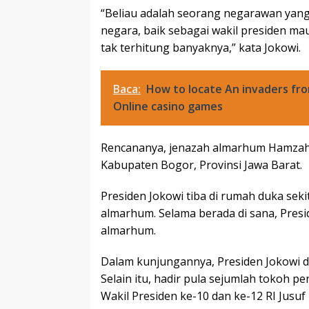
“Beliau adalah seorang negarawan yang
negara, baik sebagai wakil presiden m
tak terhitung banyaknya,” kata Jokowi.
Baca:
How to locate An invaders fr
Online casino games
Rencananya, jenazah almarhum Hamzah
Kabupaten Bogor, Provinsi Jawa Barat.
Presiden Jokowi tiba di rumah duka sek
almarhum. Selama berada di sana, Presi
almarhum.
Dalam kunjungannya, Presiden Jokowi d
Selain itu, hadir pula sejumlah tokoh pe
Wakil Presiden ke-10 dan ke-12 RI Jusuf 