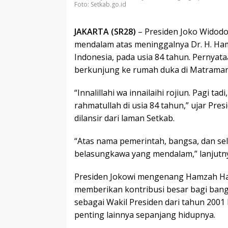
Foto: Setkab.go.id
JAKARTA (SR28)
– Presiden Joko Widod
mendalam atas meninggalnya Dr. H. Ham
Indonesia, pada usia 84 tahun. Pernyata
berkunjung ke rumah duka di Matraman,
“Innalillahi wa innailaihi rojiun. Pagi t
rahmatullah di usia 84 tahun,” ujar Pre
dilansir dari laman Setkab.
“Atas nama pemerintah, bangsa, dan se
belasungkawa yang mendalam,” lanjutn
Presiden Jokowi mengenang Hamzah Ha
memberikan kontribusi besar bagi bang
sebagai Wakil Presiden dari tahun 2001 
penting lainnya sepanjang hidupnya.