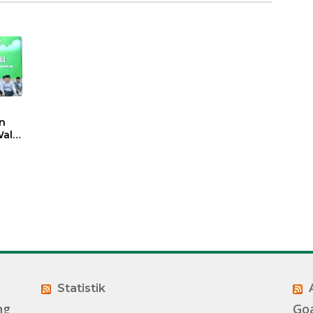
n
ali
t
sasi
Statistik
ng
Go