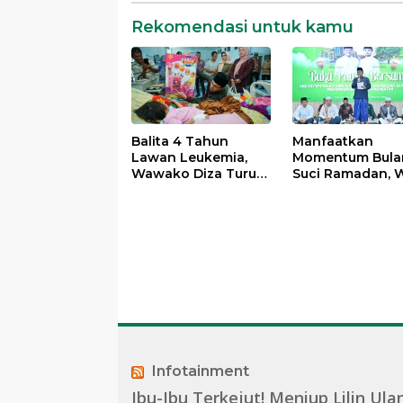
Rekomendasi untuk kamu
Balita 4 Tahun
Manfaatkan
Lawan Leukemia,
Momentum Bula
Wawako Diza Turun
Suci Ramadan, W
Langsung Pastikan
Maulana Perkua
Bantuan Pemkot
Silahturahmi
Bersama Organi
Masyarakat
Infotainment
Ibu-Ibu Terkejut! Meniup Lilin Ula