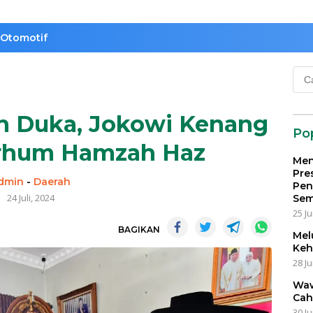
Otomotif
Cari
untu
h Duka, Jokowi Kenang
Po
rhum Hamzah Haz
Men
Pre
dmin
-
Daerah
Pen
24 Juli, 2024
Sem
25 Ju
BAGIKAN
Mel
Keh
28 Ju
Waw
Cah
30 Ju