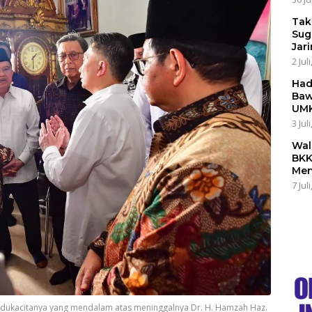
Tak
Sug
Jar
2 Jul
Had
Baw
UMK
3 Jul
Wal
BKK
Men
7 Jul
 dukacitanya yang mendalam atas meninggalnya Dr. H. Hamzah Haz.