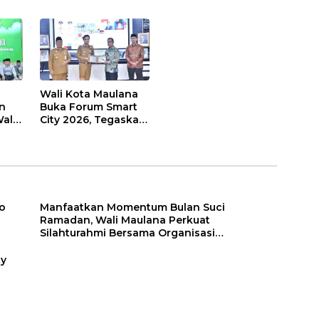
Wali Kota Maulana
n
Buka Forum Smart
ali
City 2026, Tegaskan
t
Komitmen
Percepatan
sasi
Transformasi Digital
di Kota Jambi
o
Manfaatkan Momentum Bulan Suci
Ramadan, Wali Maulana Perkuat
Silahturahmi Bersama Organisasi
Masyarakat
ty