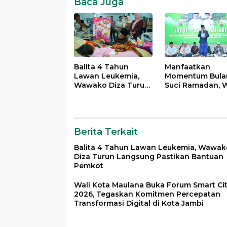
Baca Juga
Balita 4 Tahun
Manfaatkan
Lawan Leukemia,
Momentum Bula
Wawako Diza Turun
Suci Ramadan, W
Langsung Pastikan
Maulana Perkua
Bantuan Pemkot
Silahturahmi
Bersama Organi
Masyarakat
Berita Terkait
Balita 4 Tahun Lawan Leukemia, Wawak
Diza Turun Langsung Pastikan Bantuan
Pemkot
Wali Kota Maulana Buka Forum Smart Ci
2026, Tegaskan Komitmen Percepatan
Transformasi Digital di Kota Jambi