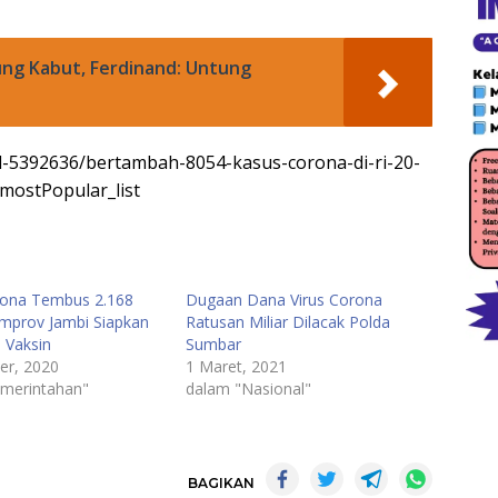
ung Kabut, Ferdinand: Untung
/d-5392636/bertambah-8054-kasus-corona-di-ri-20-
mostPopular_list
rona Tembus 2.168
Dugaan Dana Virus Corona
mprov Jambi Siapkan
Ratusan Miliar Dilacak Polda
 Vaksin
Sumbar
er, 2020
1 Maret, 2021
merintahan"
dalam "Nasional"
BAGIKAN