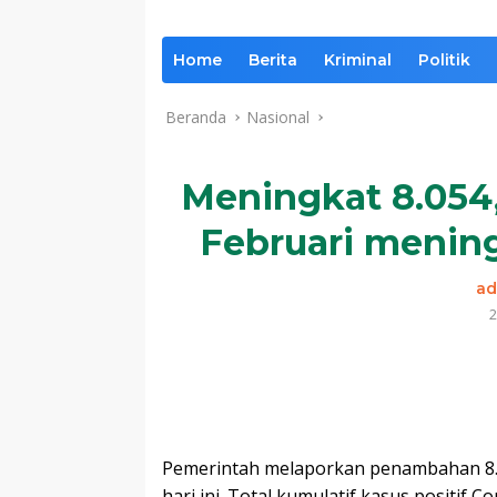
Home
Berita
Kriminal
Politik
Beranda
Nasional
Meningkat 8.054,
Februari mening
ad
2
Komentar
Pemerintah melaporkan penambahan 8.05
hari ini. Total kumulatif kasus positif 