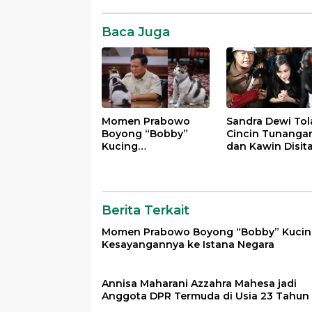
19
Komentar
Baca Juga
virus
corona
Momen Prabowo
Sandra Dewi Tol
Boyong “Bobby”
Cincin Tunanga
Kucing
dan Kawin Disit
Kesayangannya ke
Kejagung dalam
Istana Negara
Kasus Harvey Mo
Berita Terkait
Momen Prabowo Boyong “Bobby” Kuci
Kesayangannya ke Istana Negara
Annisa Maharani Azzahra Mahesa jadi
Anggota DPR Termuda di Usia 23 Tahun