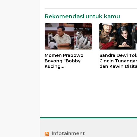
Rekomendasi untuk kamu
Momen Prabowo
Sandra Dewi Tol
Boyong “Bobby”
Cincin Tunanga
Kucing
dan Kawin Disit
Kesayangannya ke
Kejagung dalam
Istana Negara
Kasus Harvey Mo
Infotainment