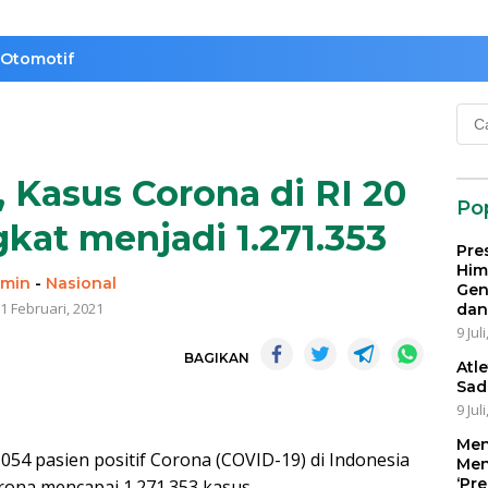
Otomotif
Cari
untu
 Kasus Corona di RI 20
Po
kat menjadi 1.271.353
Pre
Him
min
-
Nasional
Gen
1 Februari, 2021
dan
9 Jul
BAGIKAN
Atl
Sad
9 Jul
Men
4 pasien positif Corona (COVID-19) di Indonesia
Men
‘Pr
Corona mencapai 1.271.353 kasus.