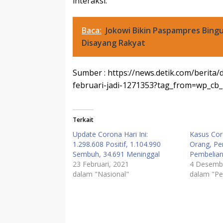
interaksi.
Baca:
Jokowi Bikin Paspampres Bing
Disayang Rakyat
Sumber : https://news.detik.com/berita
februari-jadi-1271353?tag_from=wp_cb_
Terkait
Update Corona Hari Ini:
Kasus Co
1.298.608 Positif, 1.104.990
Orang, Pe
Sembuh, 34.691 Meninggal
Pembelian
23 Februari, 2021
4 Desemb
dalam "Nasional"
dalam "Pe
Corona
Covid-