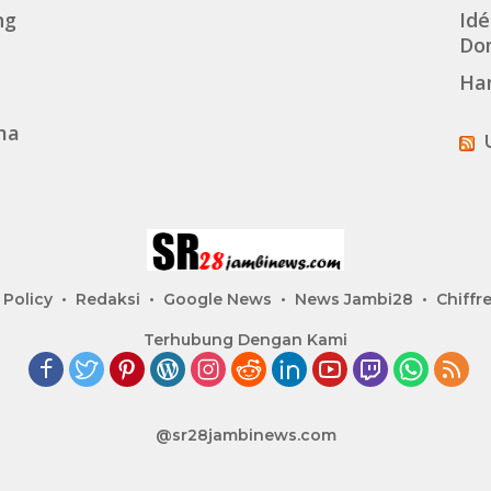
ng
Idé
Dom
Ha
ma
 Policy
Redaksi
Google News
News Jambi28
Chiffre
Terhubung Dengan Kami
@sr28jambinews.com