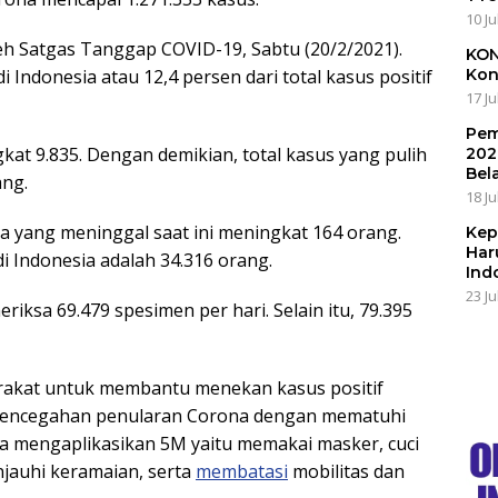
10 Ju
eh Satgas Tanggap COVID-19, Sabtu (20/2/2021).
KON
 Indonesia atau 12,4 persen dari total kasus positif
Kon
17 Ju
Pem
gkat 9.835. Dengan demikian, total kasus yang pulih
202
Bel
ang.
18 Ju
a yang meninggal saat ini meningkat 164 orang.
Kep
Har
i Indonesia adalah 34.316 orang.
Ind
23 Ju
ksa 69.479 spesimen per hari. Selain itu, 79.395
rakat untuk membantu menekan kasus positif
pencegahan penularan Corona dengan mematuhi
ta mengaplikasikan 5M yaitu memakai masker, cuci
njauhi keramaian, serta
membatasi
mobilitas dan