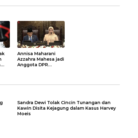
ak
Annisa Maharani
n
Azzahra Mahesa jadi
a
Anggota DPR
Termuda di Usia 23
eis
Tahun
ng
Sandra Dewi Tolak Cincin Tunangan dan
Kawin Disita Kejagung dalam Kasus Harvey
Moeis