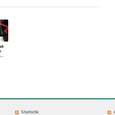
ak
n
a
eis
Statistik