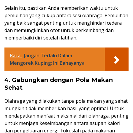
Selain itu, pastikan Anda memberikan waktu untuk
pemulihan yang cukup antara sesi olahraga. Pemulihan
yang baik sangat penting untuk menghindari cedera
dan memungkinkan otot untuk berkembang dan
memperbaiki diri setelah latihan.
Baca:
Jangan Terlalu Dalam
Mengorek Kuping: Ini Bahayanya
4.
Gabungkan dengan Pola Makan
Sehat
Olahraga yang dilakukan tanpa pola makan yang sehat
mungkin tidak memberikan hasil yang optimal. Untuk
mendapatkan manfaat maksimal dari olahraga, penting
untuk menjaga keseimbangan antara asupan kalori
dan pengeluaran energi. Fokuslah pada makanan