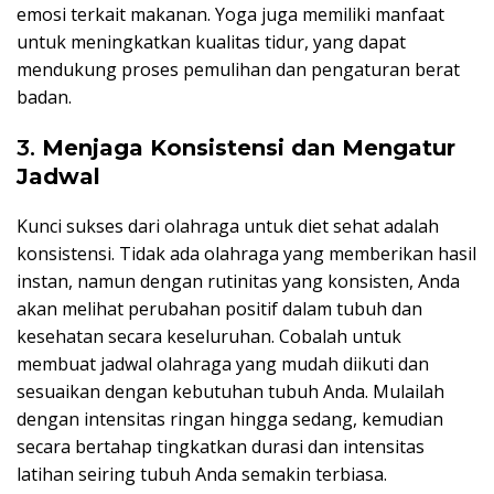
emosi terkait makanan. Yoga juga memiliki manfaat
untuk meningkatkan kualitas tidur, yang dapat
mendukung proses pemulihan dan pengaturan berat
badan.
3.
Menjaga Konsistensi dan Mengatur
Jadwal
Kunci sukses dari olahraga untuk diet sehat adalah
konsistensi. Tidak ada olahraga yang memberikan hasil
instan, namun dengan rutinitas yang konsisten, Anda
akan melihat perubahan positif dalam tubuh dan
kesehatan secara keseluruhan. Cobalah untuk
membuat jadwal olahraga yang mudah diikuti dan
sesuaikan dengan kebutuhan tubuh Anda. Mulailah
dengan intensitas ringan hingga sedang, kemudian
secara bertahap tingkatkan durasi dan intensitas
latihan seiring tubuh Anda semakin terbiasa.