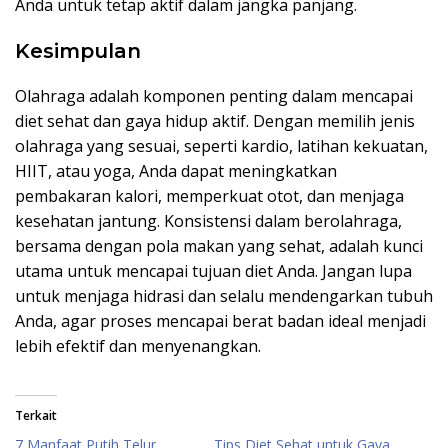
Anda untuk tetap aktif dalam jangka panjang.
Kesimpulan
Olahraga adalah komponen penting dalam mencapai
diet sehat dan gaya hidup aktif. Dengan memilih jenis
olahraga yang sesuai, seperti kardio, latihan kekuatan,
HIIT, atau yoga, Anda dapat meningkatkan
pembakaran kalori, memperkuat otot, dan menjaga
kesehatan jantung. Konsistensi dalam berolahraga,
bersama dengan pola makan yang sehat, adalah kunci
utama untuk mencapai tujuan diet Anda. Jangan lupa
untuk menjaga hidrasi dan selalu mendengarkan tubuh
Anda, agar proses mencapai berat badan ideal menjadi
lebih efektif dan menyenangkan.
Terkait
7 Manfaat Putih Telur
Tips Diet Sehat untuk Gaya