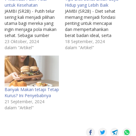
untuk Kesehatan
Hidup yang Lebih Baik
JAMBI (SR28) - Putih telur
JAMBI (SR28) - Diet sehat
sering kali menjadi pilihan
memang menjadi fondasi
utama bagi mereka yang
penting untuk mencapai
ingin menjaga pola makan
dan mempertahankan
sehat. Sebagai sumber
berat badan ideal, serta
protein yang sangat baik,
23 Oktober, 2024
mendukung kesehatan
18 September, 2024
putih telur mengandung
dalam "Artikel"
secara keseluruhan.
dalam "Artikel"
semua asam amino
Memilih makanan yang
esensial yang dibutuhkan
tepat dapat membantu
tubuh untuk membangun
meningkatkan energi,
dan memperbaiki jaringan.
memperbaiki suasana hati,
Selain itu, putih telur juga
dan mengurangi risiko
rendah kalori,
berbagai penyakit. Salah
Banyak Makan tetapi Tetap
menjadikannya alternatif
satu cara untuk memulai
Kurus? Ini Penyebabnya
yang ideal…
adalah dengan
21 September, 2024
memperbanyak konsumsi
dalam "Artikel"
sayur dan buah, yang…
olahraga
diet