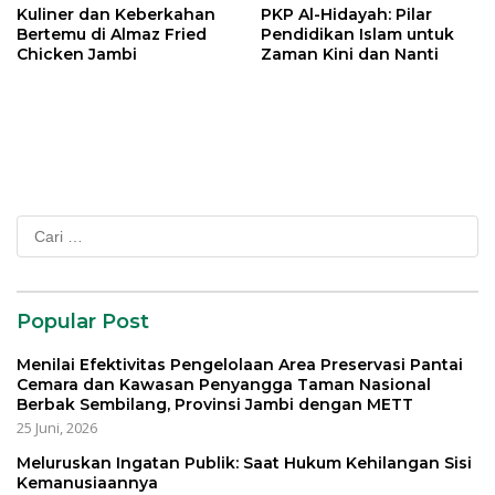
Kuliner dan Keberkahan
PKP Al-Hidayah: Pilar
Bertemu di Almaz Fried
Pendidikan Islam untuk
Chicken Jambi
Zaman Kini dan Nanti
Cari
untuk:
Popular Post
Menilai Efektivitas Pengelolaan Area Preservasi Pantai
Cemara dan Kawasan Penyangga Taman Nasional
Berbak Sembilang, Provinsi Jambi dengan METT
25 Juni, 2026
Meluruskan Ingatan Publik: Saat Hukum Kehilangan Sisi
Kemanusiaannya