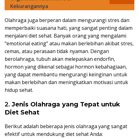
Kekurangannya
Olahraga juga berperan dalam mengurangi stres dan
memperbaiki suasana hati, yang sangat penting dalam
menjalani diet sehat. Banyak orang yang mengalami
“emotional eating” atau makan berlebihan akibat stres,
cemas, atau perasaan tidak nyaman. Dengan
berolahraga, tubuh akan melepaskan endorfin,
hormon yang dikenal sebagai hormon kebahagiaan,
yang dapat membantu mengurangi keinginan untuk
makan berlebihan dan meningkatkan motivasi untuk
hidup sehat.
2.
Jenis Olahraga yang Tepat untuk
Diet Sehat
Berikut adalah beberapa jenis olahraga yang sangat
efektif untuk mendukung diet sehat Anda: