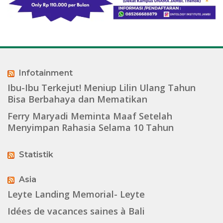
Infotainment
Ibu-Ibu Terkejut! Meniup Lilin Ulang Tahun
Bisa Berbahaya dan Mematikan
Ferry Maryadi Meminta Maaf Setelah
Menyimpan Rahasia Selama 10 Tahun
Statistik
Asia
Leyte Landing Memorial- Leyte
Idées de vacances saines à Bali