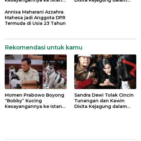
Negara
Kasus Harvey Moeis
Annisa Maharani Azzahra
Mahesa jadi Anggota DPR
Termuda di Usia 23 Tahun
Rekomendasi untuk kamu
Momen Prabowo Boyong
Sandra Dewi Tolak Cincin
“Bobby” Kucing
Tunangan dan Kawin
Kesayangannya ke Istana
Disita Kejagung dalam
Negara
Kasus Harvey Moeis