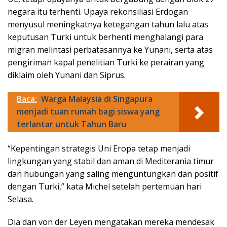
negara itu terhenti. Upaya rekonsiliasi Erdogan
menyusul meningkatnya ketegangan tahun lalu atas
keputusan Turki untuk berhenti menghalangi para
migran melintasi perbatasannya ke Yunani, serta atas
pengiriman kapal penelitian Turki ke perairan yang
diklaim oleh Yunani dan Siprus.
Baca:
Warga Malaysia di Singapura
menjadi tuan rumah bagi siswa yang
terlantar untuk Tahun Baru
“Kepentingan strategis Uni Eropa tetap menjadi
lingkungan yang stabil dan aman di Mediterania timur
dan hubungan yang saling menguntungkan dan positif
dengan Turki,” kata Michel setelah pertemuan hari
Selasa.
Dia dan von der Leyen mengatakan mereka mendesak