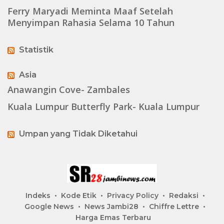
Ferry Maryadi Meminta Maaf Setelah
Menyimpan Rahasia Selama 10 Tahun
Statistik
Asia
Anawangin Cove- Zambales
Kuala Lumpur Butterfly Park- Kuala Lumpur
Umpan yang Tidak Diketahui
Indeks
Kode Etik
Privacy Policy
Redaksi
Google News
News Jambi28
Chiffre Lettre
Harga Emas Terbaru