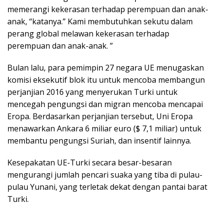
memerangi kekerasan terhadap perempuan dan anak-
anak, “katanya.” Kami membutuhkan sekutu dalam
perang global melawan kekerasan terhadap
perempuan dan anak-anak. ”
Bulan lalu, para pemimpin 27 negara UE menugaskan
komisi eksekutif blok itu untuk mencoba membangun
perjanjian 2016 yang menyerukan Turki untuk
mencegah pengungsi dan migran mencoba mencapai
Eropa. Berdasarkan perjanjian tersebut, Uni Eropa
menawarkan Ankara 6 miliar euro ($ 7,1 miliar) untuk
membantu pengungsi Suriah, dan insentif lainnya.
Kesepakatan UE-Turki secara besar-besaran
mengurangi jumlah pencari suaka yang tiba di pulau-
pulau Yunani, yang terletak dekat dengan pantai barat
Turki.