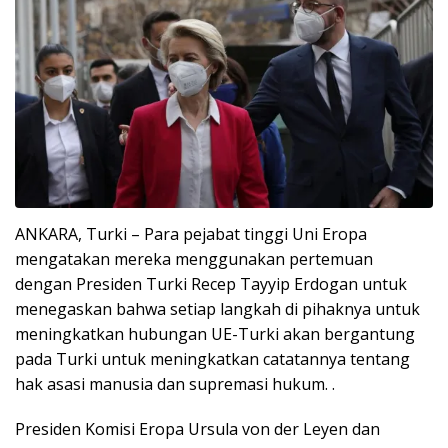
ANKARA, Turki – Para pejabat tinggi Uni Eropa
mengatakan mereka menggunakan pertemuan
dengan Presiden Turki Recep Tayyip Erdogan untuk
menegaskan bahwa setiap langkah di pihaknya untuk
meningkatkan hubungan UE-Turki akan bergantung
pada Turki untuk meningkatkan catatannya tentang
hak asasi manusia dan supremasi hukum. .
Presiden Komisi Eropa Ursula von der Leyen dan