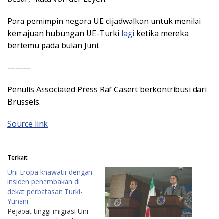
Para pemimpin negara UE dijadwalkan untuk menilai
kemajuan hubungan UE-Turki
lagi
ketika mereka
bertemu pada bulan Juni.
———
Penulis Associated Press Raf Casert berkontribusi dari
Brussels.
Source link
Terkait
Uni Eropa khawatir dengan
insiden penembakan di
dekat perbatasan Turki-
Yunani
Pejabat tinggi migrasi Uni