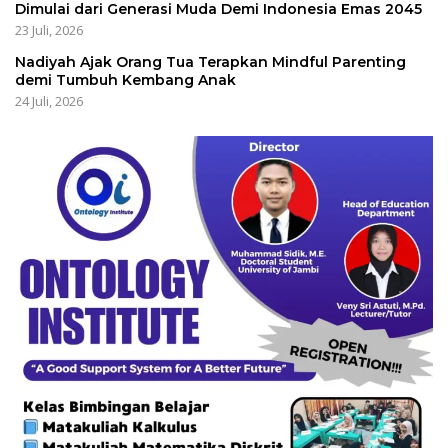
Dimulai dari Generasi Muda Demi Indonesia Emas 2045
23 Juli, 2026
Nadiyah Ajak Orang Tua Terapkan Mindful Parenting
demi Tumbuh Kembang Anak
24 Juli, 2026