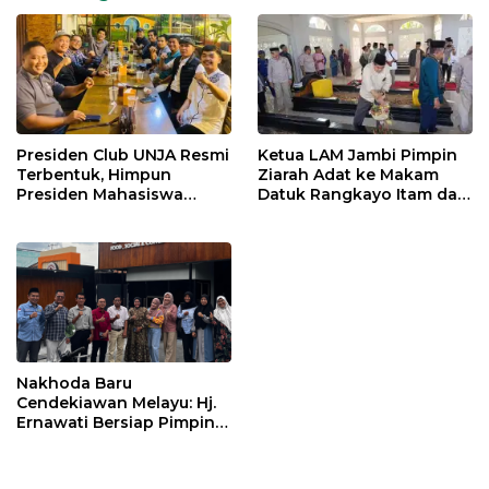
Presiden Club UNJA Resmi
Ketua LAM Jambi Pimpin
Terbentuk, Himpun
Ziarah Adat ke Makam
Presiden Mahasiswa
Datuk Rangkayo Itam dan
Lintas Generasi untuk
Datuk Paduko Berhalo
Mengabdi bagi Almamater
dan Bangsa
Nakhoda Baru
Cendekiawan Melayu: Hj.
Ernawati Bersiap Pimpin
ISMI Jambi