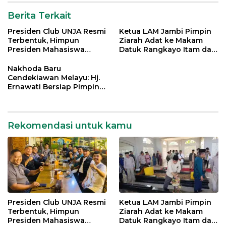
Berita Terkait
Presiden Club UNJA Resmi
Ketua LAM Jambi Pimpin
Terbentuk, Himpun
Ziarah Adat ke Makam
Presiden Mahasiswa
Datuk Rangkayo Itam dan
Lintas Generasi untuk
Datuk Paduko Berhalo
Mengabdi bagi Almamater
Nakhoda Baru
dan Bangsa
Cendekiawan Melayu: Hj.
Ernawati Bersiap Pimpin
ISMI Jambi
Rekomendasi untuk kamu
Presiden Club UNJA Resmi
Ketua LAM Jambi Pimpin
Terbentuk, Himpun
Ziarah Adat ke Makam
Presiden Mahasiswa
Datuk Rangkayo Itam dan