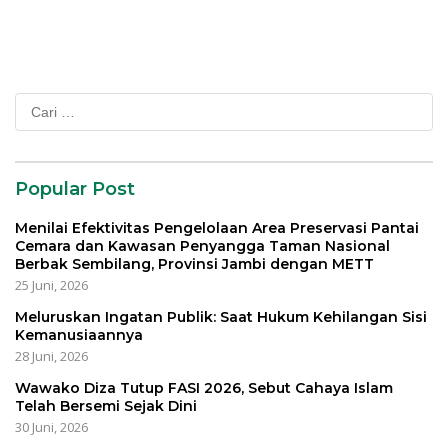
Lintas Generasi untuk
Datuk Paduko Berhalo
Mengabdi bagi Almamater
dan Bangsa
Cari
untuk:
Popular Post
Menilai Efektivitas Pengelolaan Area Preservasi Pantai
Cemara dan Kawasan Penyangga Taman Nasional
Berbak Sembilang, Provinsi Jambi dengan METT
25 Juni, 2026
Meluruskan Ingatan Publik: Saat Hukum Kehilangan Sisi
Kemanusiaannya
28 Juni, 2026
Wawako Diza Tutup FASI 2026, Sebut Cahaya Islam
Telah Bersemi Sejak Dini
30 Juni, 2026