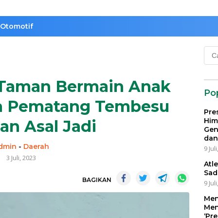
Otomotif
Cari
untu
Taman Bermain Anak
Po
sa Pematang Tembesu
Pre
Him
an Asal Jadi
Gen
dan
dmin
-
Daerah
9 Jul
3 Juli, 2023
Atl
Sad
BAGIKAN
9 Jul
Men
Men
‘Pr