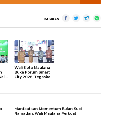
BAGIKAN
Wali Kota Maulana
n
Buka Forum Smart
ali
City 2026, Tegaskan
t
Komitmen
Percepatan
sasi
Transformasi Digital
di Kota Jambi
o
Manfaatkan Momentum Bulan Suci
Ramadan, Wali Maulana Perkuat