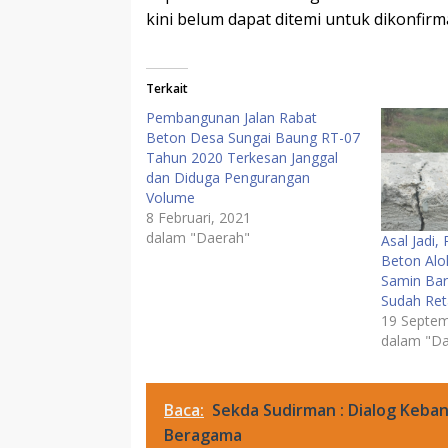
kini belum dapat ditemi untuk dikonfirmas
Terkait
Pembangunan Jalan Rabat
Beton Desa Sungai Baung RT-07
Tahun 2020 Terkesan Janggal
dan Diduga Pengurangan
Volume
8 Februari, 2021
dalam "Daerah"
Asal Jadi,
Beton Alo
Samin Bar
Sudah Ret
19 Septem
dalam "Da
Baca:
Sekda Sudirman : Dialog Keb
Beragama