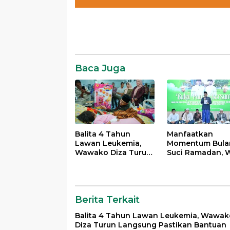
Daerah
News
SR28
Baca Juga
Balita 4 Tahun
Manfaatkan
Lawan Leukemia,
Momentum Bula
Wawako Diza Turun
Suci Ramadan, W
Langsung Pastikan
Maulana Perkua
Bantuan Pemkot
Silahturahmi
Bersama Organi
Masyarakat
Berita Terkait
Balita 4 Tahun Lawan Leukemia, Wawak
Diza Turun Langsung Pastikan Bantuan