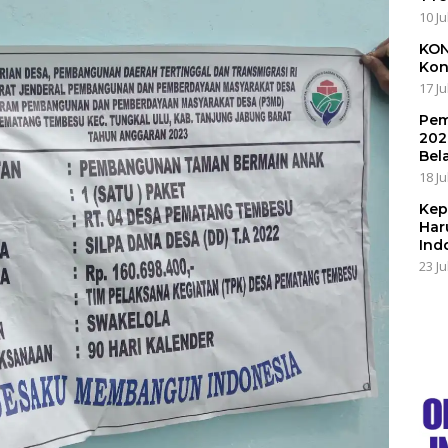
10 Ju
KON
Kon
17 Ju
Pem
202
Bel
18 Ju
Kep
Har
Ind
23 Ju