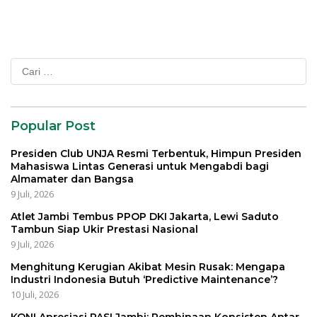
Cari
untuk:
Popular Post
Presiden Club UNJA Resmi Terbentuk, Himpun Presiden
Mahasiswa Lintas Generasi untuk Mengabdi bagi
Almamater dan Bangsa
9 Juli, 2026
Atlet Jambi Tembus PPOP DKI Jakarta, Lewi Saduto
Tambun Siap Ukir Prestasi Nasional
9 Juli, 2026
Menghitung Kerugian Akibat Mesin Rusak: Mengapa
Industri Indonesia Butuh ‘Predictive Maintenance’?
10 Juli, 2026
KONI Apresiasi PASI Jambi: Pembinaan Konsisten Antar