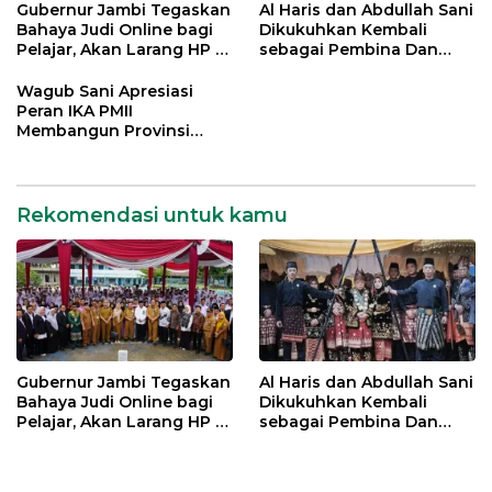
Gubernur Jambi Tegaskan
Al Haris dan Abdullah Sani
Bahaya Judi Online bagi
Dikukuhkan Kembali
Pelajar, Akan Larang HP di
sebagai Pembina Dan
Sekolah
Pemangku Adat LAM
Provinsi Jambi
Wagub Sani Apresiasi
Peran IKA PMII
Membangun Provinsi
Jambi
Rekomendasi untuk kamu
Gubernur Jambi Tegaskan
Al Haris dan Abdullah Sani
Bahaya Judi Online bagi
Dikukuhkan Kembali
Pelajar, Akan Larang HP di
sebagai Pembina Dan
Sekolah
Pemangku Adat LAM
Provinsi Jambi