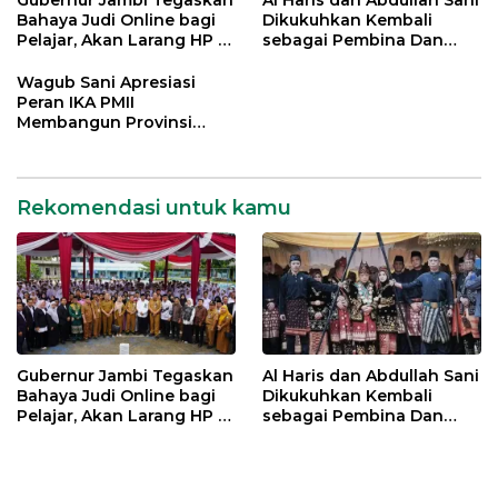
Bahaya Judi Online bagi
Dikukuhkan Kembali
Pelajar, Akan Larang HP di
sebagai Pembina Dan
Sekolah
Pemangku Adat LAM
Provinsi Jambi
Wagub Sani Apresiasi
Peran IKA PMII
Membangun Provinsi
Jambi
Rekomendasi untuk kamu
Gubernur Jambi Tegaskan
Al Haris dan Abdullah Sani
Bahaya Judi Online bagi
Dikukuhkan Kembali
Pelajar, Akan Larang HP di
sebagai Pembina Dan
Sekolah
Pemangku Adat LAM
Provinsi Jambi