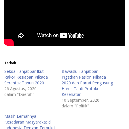
Terkait
Sekda Tanjabbar Ikuti
Bawaslu Tanjabbar
Rakor Kesiapan Pilkada
Ingatkan Paslon Pilkada
Serentak Tahun 2020
2020 dan Partai Pengusung
26 Agustus, 2020
Harus Taati Protokol
dalam "Daerah"
Kesehatan
10 September, 2020
dalam "Politik"
Masih Lemahnya
Kesadaran Masyarakat di
Indonesia Dengan Terbukti