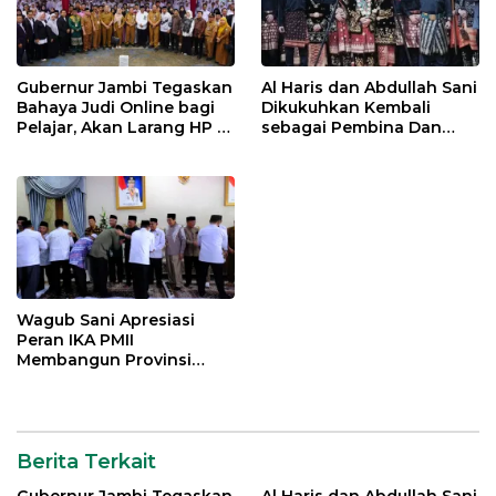
Gubernur Jambi Tegaskan
Al Haris dan Abdullah Sani
Bahaya Judi Online bagi
Dikukuhkan Kembali
Pelajar, Akan Larang HP di
sebagai Pembina Dan
Sekolah
Pemangku Adat LAM
Provinsi Jambi
Wagub Sani Apresiasi
Peran IKA PMII
Membangun Provinsi
Jambi
Berita Terkait
Gubernur Jambi Tegaskan
Al Haris dan Abdullah Sani