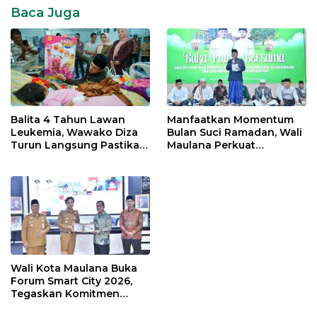
Baca Juga
Balita 4 Tahun Lawan
Manfaatkan Momentum
Leukemia, Wawako Diza
Bulan Suci Ramadan, Wali
Turun Langsung Pastikan
Maulana Perkuat
Bantuan Pemkot
Silahturahmi Bersama
Organisasi Masyarakat
Wali Kota Maulana Buka
Forum Smart City 2026,
Tegaskan Komitmen
Percepatan Transformasi