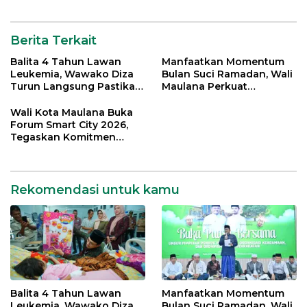
Digital di Kota Jambi
Berita Terkait
Balita 4 Tahun Lawan
Manfaatkan Momentum
Leukemia, Wawako Diza
Bulan Suci Ramadan, Wali
Turun Langsung Pastikan
Maulana Perkuat
Bantuan Pemkot
Silahturahmi Bersama
Organisasi Masyarakat
Wali Kota Maulana Buka
Forum Smart City 2026,
Tegaskan Komitmen
Percepatan Transformasi
Digital di Kota Jambi
Rekomendasi untuk kamu
Balita 4 Tahun Lawan
Manfaatkan Momentum
Leukemia, Wawako Diza
Bulan Suci Ramadan, Wali