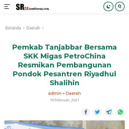
Langsung
ke
Beranda
Daerah
konten
Pemkab Tanjabbar Bersama
SKK Migas PetroChina
Resmikan Pembangunan
Pondok Pesantren Riyadhul
Shalihin
admin
-
Daerah
10 Februari, 2021