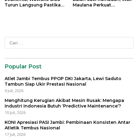
Turun Langsung Pastikan
Maulana Perkuat
Bantuan Pemkot
Silahturahmi Bersama
Organisasi Masyarakat
Cari
untuk:
Popular Post
Atlet Jambi Tembus PPOP DKI Jakarta, Lewi Saduto
Tambun Siap Ukir Prestasi Nasional
9 Juli, 2026
Menghitung Kerugian Akibat Mesin Rusak: Mengapa
Industri Indonesia Butuh ‘Predictive Maintenance’?
10 Juli, 2026
KONI Apresiasi PASI Jambi: Pembinaan Konsisten Antar
Atletik Tembus Nasional
17 Juli, 2026