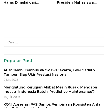
Harus Dimulai dari
Presiden Mahasiswa
Generasi Muda Demi
Lintas Generasi untuk
Indonesia Emas 2045
Mengabdi bagi Almamater
dan Bangsa
Cari
untuk:
Popular Post
Atlet Jambi Tembus PPOP DKI Jakarta, Lewi Saduto
Tambun Siap Ukir Prestasi Nasional
9 Juli, 2026
Menghitung Kerugian Akibat Mesin Rusak: Mengapa
Industri Indonesia Butuh ‘Predictive Maintenance’?
10 Juli, 2026
KONI Apresiasi PASI Jambi: Pembinaan Konsisten Antar