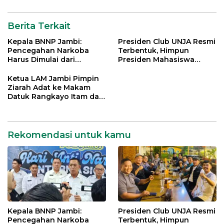
Berita Terkait
Kepala BNNP Jambi:
Presiden Club UNJA Resmi
Pencegahan Narkoba
Terbentuk, Himpun
Harus Dimulai dari
Presiden Mahasiswa
Generasi Muda Demi
Lintas Generasi untuk
Indonesia Emas 2045
Mengabdi bagi Almamater
Ketua LAM Jambi Pimpin
dan Bangsa
Ziarah Adat ke Makam
Datuk Rangkayo Itam dan
Datuk Paduko Berhalo
Rekomendasi untuk kamu
Kepala BNNP Jambi:
Presiden Club UNJA Resmi
Pencegahan Narkoba
Terbentuk, Himpun