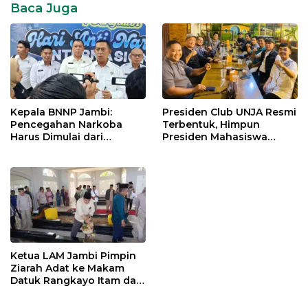
Baca Juga
Pemkot
Jambi
program
rumah
milenial
terminal
rawasari
Kepala BNNP Jambi:
Presiden Club UNJA Resmi
Pencegahan Narkoba
Terbentuk, Himpun
Harus Dimulai dari
Presiden Mahasiswa
Generasi Muda Demi
Lintas Generasi untuk
Indonesia Emas 2045
Mengabdi bagi Almamater
dan Bangsa
Ketua LAM Jambi Pimpin
Ziarah Adat ke Makam
Datuk Rangkayo Itam dan
Datuk Paduko Berhalo