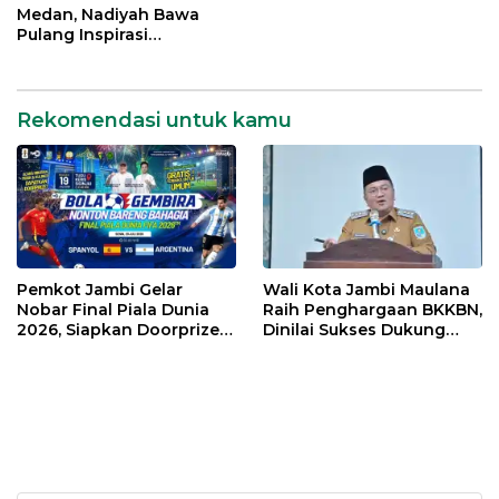
Medan, Nadiyah Bawa
Pulang Inspirasi
Penguatan PKK dan
UMKM Kota Jambi
Rekomendasi untuk kamu
Pemkot Jambi Gelar
Wali Kota Jambi Maulana
Nobar Final Piala Dunia
Raih Penghargaan BKKBN,
2026, Siapkan Doorprize
Dinilai Sukses Dukung
hingga Voucher Belanja
Gerakan Ayah Mengambil
Gratis
Rapor Anak