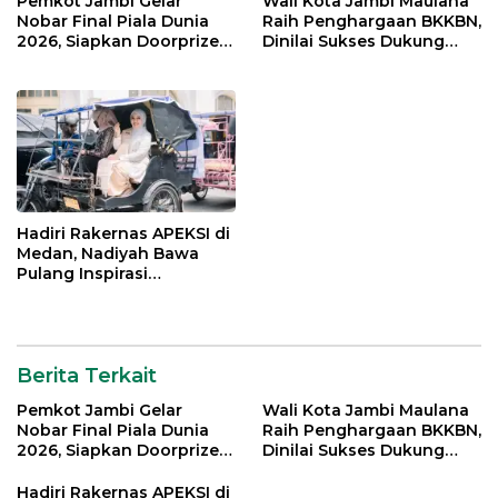
Pemkot Jambi Gelar
Wali Kota Jambi Maulana
Nobar Final Piala Dunia
Raih Penghargaan BKKBN,
2026, Siapkan Doorprize
Dinilai Sukses Dukung
hingga Voucher Belanja
Gerakan Ayah Mengambil
Gratis
Rapor Anak
Hadiri Rakernas APEKSI di
Medan, Nadiyah Bawa
Pulang Inspirasi
Penguatan PKK dan
UMKM Kota Jambi
Berita Terkait
Pemkot Jambi Gelar
Wali Kota Jambi Maulana
Nobar Final Piala Dunia
Raih Penghargaan BKKBN,
2026, Siapkan Doorprize
Dinilai Sukses Dukung
hingga Voucher Belanja
Gerakan Ayah Mengambil
Gratis
Rapor Anak
Hadiri Rakernas APEKSI di