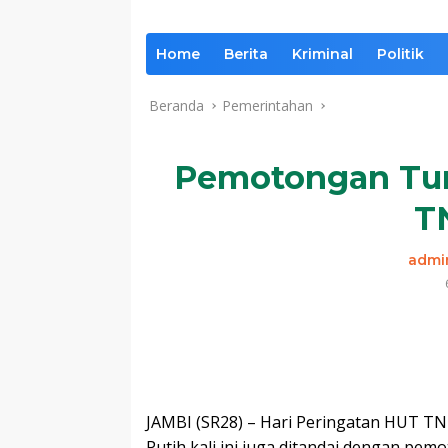
Home
Berita
Kriminal
Politik
Beranda
Pemerintahan
Pemotongan Tu
T
admi
Komentar
JAMBI (SR28) – Hari Peringatan HUT TN
Putih kali ini juga ditandai dengan p