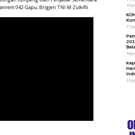
10 Ju
rem 042 Gapu, Brigjen TNI M Zulkifli.
KON
Kon
17 Ju
Pem
202
Bel
18 Ju
Kep
Har
Ind
23 Ju