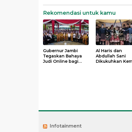
Rekomendasi untuk kamu
Gubernur Jambi
Al Haris dan
Tegaskan Bahaya
Abdullah Sani
Judi Online bagi
Dikukuhkan Kem
Pelajar, Akan Larang
sebagai Pembin
HP di Sekolah
Dan Pemangku 
LAM Provinsi Ja
Infotainment