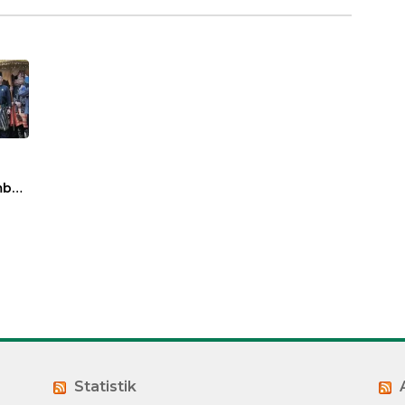
bali
a
Adat
mbi
Statistik