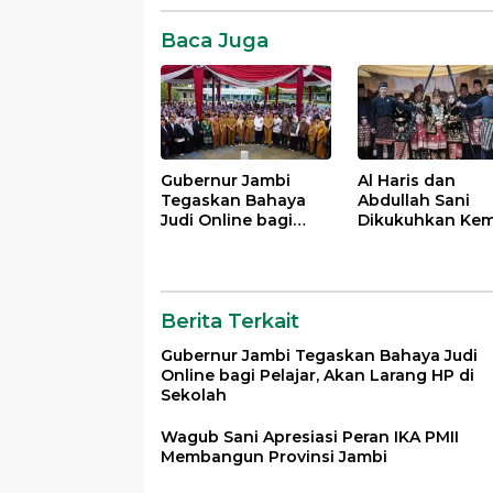
Komentar
Baca Juga
Gubernur Jambi
Al Haris dan
Tegaskan Bahaya
Abdullah Sani
Judi Online bagi
Dikukuhkan Kem
Pelajar, Akan Larang
sebagai Pembin
HP di Sekolah
Dan Pemangku 
LAM Provinsi Ja
Berita Terkait
Gubernur Jambi Tegaskan Bahaya Judi
Online bagi Pelajar, Akan Larang HP di
Sekolah
Wagub Sani Apresiasi Peran IKA PMII
Membangun Provinsi Jambi