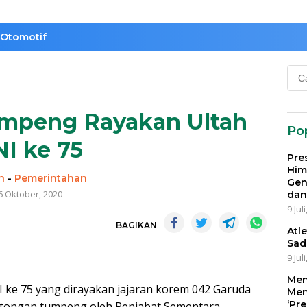
Otomotif
Cari
untu
mpeng Rayakan Ultah
Po
NI ke 75
Pre
Him
n
-
Pemerintahan
Gen
6 Oktober, 2020
dan
9 Jul
BAGIKAN
Atl
Sad
9 Jul
Men
I ke 75 yang dirayakan jajaran korem 042 Garuda
Men
‘Pr
emotongan tumpeng oleh Penjabat Sementara