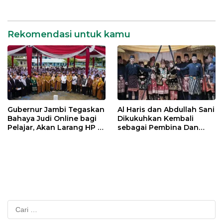
Jambi
Rekomendasi untuk kamu
Gubernur Jambi Tegaskan
Al Haris dan Abdullah Sani
Bahaya Judi Online bagi
Dikukuhkan Kembali
Pelajar, Akan Larang HP di
sebagai Pembina Dan
Sekolah
Pemangku Adat LAM
Provinsi Jambi
Cari
untuk: