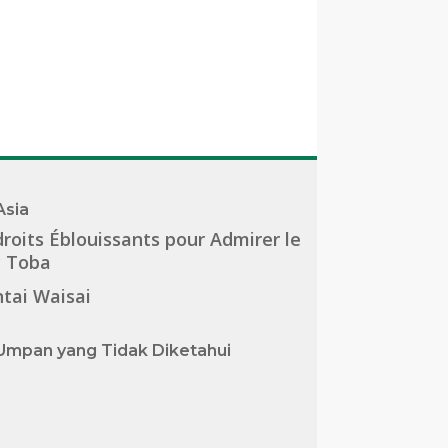
Asia
roits Éblouissants pour Admirer le
c Toba
tai Waisai
Umpan yang Tidak Diketahui