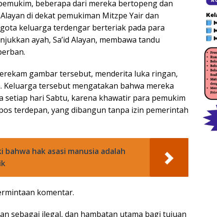
 pemukim, beberapa dari mereka bertopeng dan
Alayan di dekat pemukiman Mitzpe Yair dan
ota keluarga terdengar berteriak pada para
jukkan ayah, Sa’id Alayan, membawa tandu
perban.
 merekam gambar tersebut, menderita luka ringan,
afa. Keluarga tersebut mengatakan bahwa mereka
a setiap hari Sabtu, karena khawatir para pemukim
s terdepan, yang dibangun tanpa izin pemerintah
i bahwa hak asasi manusia adalah
ik
permintaan komentar.
 sebagai ilegal, dan hambatan utama bagi tujuan