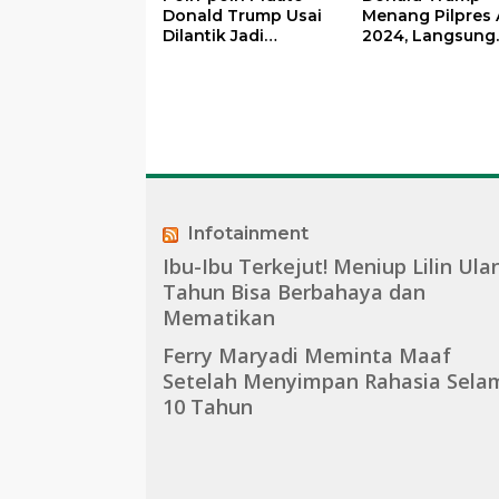
Donald Trump Usai
Menang Pilpres 
Dilantik Jadi
2024, Langsung
Presiden ke-47 AS
Deklarasi
Kemenangan
Infotainment
Ibu-Ibu Terkejut! Meniup Lilin Ula
Tahun Bisa Berbahaya dan
Mematikan
Ferry Maryadi Meminta Maaf
Setelah Menyimpan Rahasia Sela
10 Tahun