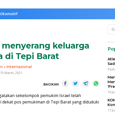
Otomotif
Cari
untu
 menyerang keluarga
Po
a di Tepi Barat
Atl
Sad
in
-
Internasional
9 Jul
15 Maret, 2021
Men
Men
BAGIKAN
‘Pr
10 Ju
ngatakan sekelompok pemukim Israel telah
KON
i dekat pos pemukiman di Tepi Barat yang diduduki
Kon
17 Ju