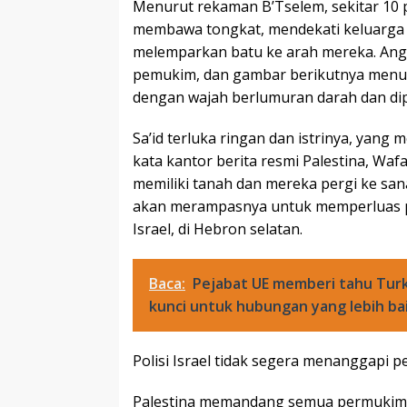
Menurut rekaman B’Tselem, sekitar 10
membawa tongkat, mendekati keluarga 
melemparkan batu ke arah mereka. Angg
pemukim, dan gambar berikutnya menun
dengan wajah berlumuran darah dan di
Sa’id terluka ringan dan istrinya, yang
kata kantor berita resmi Palestina, W
memiliki tanah dan mereka pergi ke san
akan merampasnya untuk memperluas po
Israel, di Hebron selatan.
Baca:
Pejabat UE memberi tahu Turk
kunci untuk hubungan yang lebih ba
Polisi Israel tidak segera menanggapi 
Palestina memandang semua permukiman