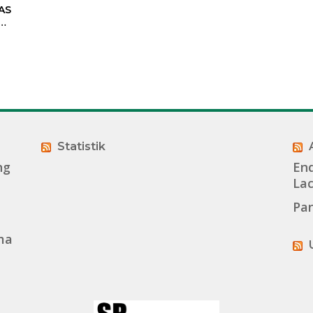
AS
Statistik
ng
End
La
Pan
ma