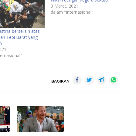
3 Maret, 2021
dalam "Internasional"
estina berselisih atas
n Tepi Barat yang
n
2021
ernasional"
BAGIKAN