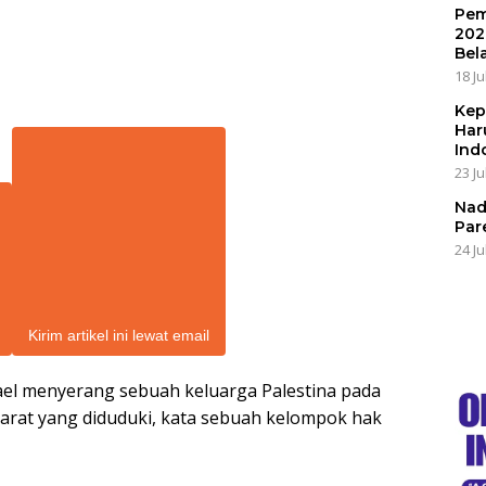
Pem
202
Bel
18 Ju
Kep
Har
Ind
23 Ju
Nad
Par
24 Ju
Kirim artikel ini lewat email
l menyerang sebuah keluarga Palestina pada
Barat yang diduduki, kata sebuah kelompok hak