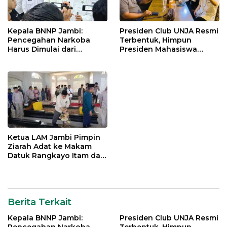
Kepala BNNP Jambi:
Presiden Club UNJA Resmi
Pencegahan Narkoba
Terbentuk, Himpun
Harus Dimulai dari
Presiden Mahasiswa
Generasi Muda Demi
Lintas Generasi untuk
Indonesia Emas 2045
Mengabdi bagi Almamater
dan Bangsa
Ketua LAM Jambi Pimpin
Ziarah Adat ke Makam
Datuk Rangkayo Itam dan
Datuk Paduko Berhalo
Berita Terkait
Kepala BNNP Jambi:
Presiden Club UNJA Resmi
Pencegahan Narkoba
Terbentuk, Himpun