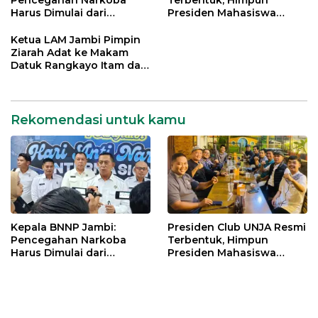
Harus Dimulai dari
Presiden Mahasiswa
Generasi Muda Demi
Lintas Generasi untuk
Indonesia Emas 2045
Mengabdi bagi Almamater
Ketua LAM Jambi Pimpin
dan Bangsa
Ziarah Adat ke Makam
Datuk Rangkayo Itam dan
Datuk Paduko Berhalo
Rekomendasi untuk kamu
Kepala BNNP Jambi:
Presiden Club UNJA Resmi
Pencegahan Narkoba
Terbentuk, Himpun
Harus Dimulai dari
Presiden Mahasiswa
Generasi Muda Demi
Lintas Generasi untuk
Indonesia Emas 2045
Mengabdi bagi Almamater
dan Bangsa