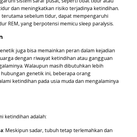
uhi sistem saraf pusat, seperti obat tidur atau
dur dan meningkatkan risiko terjadinya ketindihan.
in, terutama sebelum tidur, dapat mempengaruhi
idur REM, yang berpotensi memicu sleep paralysis.
n
enetik juga bisa memainkan peran dalam kejadian
eluarga dengan riwayat ketindihan atau gangguan
ngalaminya. Walaupun masih dibutuhkan lebih
 hubungan genetik ini, beberapa orang
lami ketindihan pada usia muda dan mengalaminya
i ketindihan adalah:
ra
: Meskipun sadar, tubuh tetap terlemahkan dan