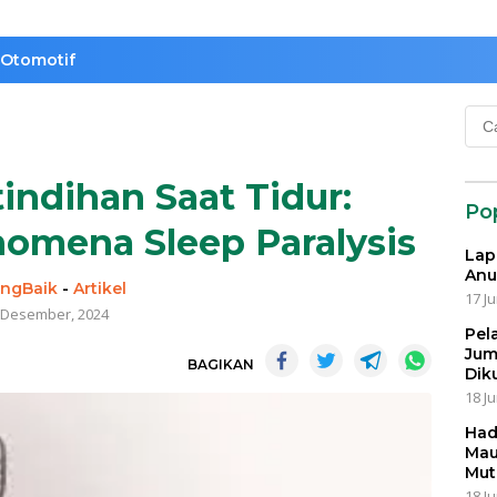
Otomotif
Cari
untu
ndihan Saat Tidur:
Po
mena Sleep Paralysis
Lap
Anu
ngBaik
-
Artikel
17 Ju
 Desember, 2024
Pel
Jum
BAGIKAN
Dik
18 Ju
Had
Mau
Mut
18 Ju