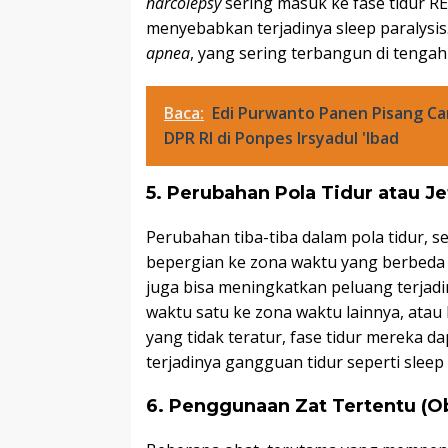
narcolepsy
sering masuk ke fase tidur RE
menyebabkan terjadinya sleep paralysis
apnea
, yang sering terbangun di tenga
Baca:
Edi Purwanto Panen Pisang C
DPR RI di Ponpes Irsyadul 'Ibad
5. Perubahan Pola Tidur atau Je
Perubahan tiba-tiba dalam pola tidur, s
bepergian ke zona waktu yang berbeda
juga bisa meningkatkan peluang terjadin
waktu satu ke zona waktu lainnya, atau
yang tidak teratur, fase tidur mereka
terjadinya gangguan tidur seperti sleep 
6. Penggunaan Zat Tertentu (Ob