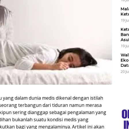
Mal
Ket
19 Ju
Ket
Ban
Asu
19 Ju
Wal
Eko
Dat
20 Ju
u yang dalam dunia medis dikenal dengan istilah
eseorang terbangun dari tiduran namun merasa
eskipun sering dianggap sebagai pengalaman yang
han bukanlah suatu kondisi medis yang
utkan bagi yang mengalaminya. Artikel ini akan