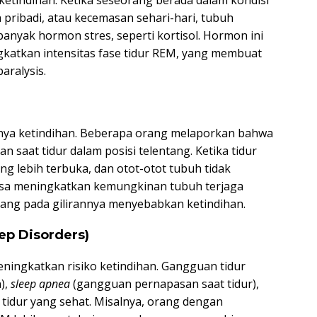
etindihan. Ketika seseorang berada dalam kondisi
h pribadi, atau kecemasan sehari-hari, tubuh
nyak hormon stres, seperti kortisol. Hormon ini
katkan intensitas fase tidur REM, yang membuat
aralysis.
dinya ketindihan. Beberapa orang melaporkan bahwa
n saat tidur dalam posisi telentang. Ketika tidur
ng lebih terbuka, dan otot-otot tubuh tidak
isa meningkatkan kemungkinan tubuh terjaga
yang pada gilirannya menyebabkan ketindihan.
ep Disorders)
ningkatkan risiko ketindihan. Gangguan tidur
),
sleep apnea
(gangguan pernapasan saat tidur),
tidur yang sehat. Misalnya, orang dengan