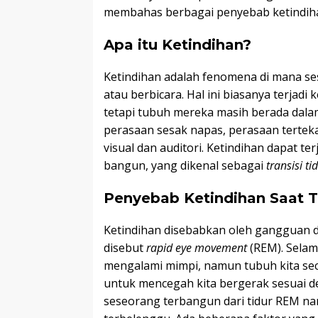
membahas berbagai penyebab ketindiha
Apa itu Ketindihan?
Ketindihan adalah fenomena di mana ses
atau berbicara. Hal ini biasanya terjad
tetapi tubuh mereka masih berada dalam 
perasaan sesak napas, perasaan tertek
visual dan auditori. Ketindihan dapat te
bangun, yang dikenal sebagai
transisi ti
Penyebab Ketindihan Saat T
Ketindihan disebabkan oleh gangguan da
disebut
rapid eye movement
(REM). Selama
mengalami mimpi, namun tubuh kita se
untuk mencegah kita bergerak sesuai de
seseorang terbangun dari tidur REM n