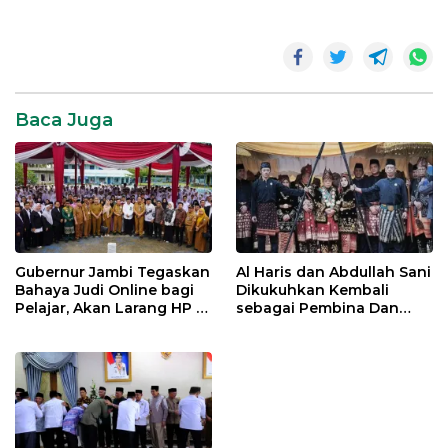
News
Pemerintahan
Pemprov
Baca Juga
jambi
Gubernur Jambi Tegaskan
Al Haris dan Abdullah Sani
Bahaya Judi Online bagi
Dikukuhkan Kembali
Pelajar, Akan Larang HP di
sebagai Pembina Dan
Sekolah
Pemangku Adat LAM
Provinsi Jambi