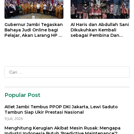
Gubernur Jambi Tegaskan
Al Haris dan Abdullah Sani
Bahaya Judi Online bagi
Dikukuhkan Kembali
Pelajar, Akan Larang HP di
sebagai Pembina Dan
Sekolah
Pemangku Adat LAM
Provinsi Jambi
Cari
untuk:
Popular Post
Atlet Jambi Tembus PPOP DKI Jakarta, Lewi Saduto
Tambun Siap Ukir Prestasi Nasional
9 Juli, 2026
Menghitung Kerugian Akibat Mesin Rusak: Mengapa
Industri Indonesia Butuh ‘Predictive Maintenance’?