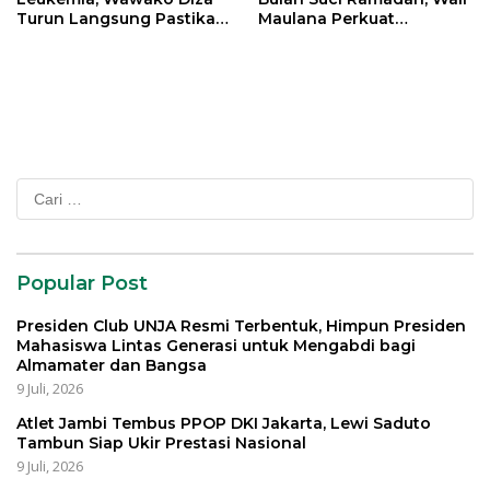
Turun Langsung Pastikan
Maulana Perkuat
Bantuan Pemkot
Silahturahmi Bersama
Organisasi Masyarakat
Cari
untuk:
Popular Post
Presiden Club UNJA Resmi Terbentuk, Himpun Presiden
Mahasiswa Lintas Generasi untuk Mengabdi bagi
Almamater dan Bangsa
9 Juli, 2026
Atlet Jambi Tembus PPOP DKI Jakarta, Lewi Saduto
Tambun Siap Ukir Prestasi Nasional
9 Juli, 2026