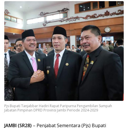
Pjs Bupati Tanjabbar Hadiri Rapat Paripurna Pengambilan Sumpah
Jabatan Pimpinan DPRD Provinsi Jambi Periode 2024-2029
JAMBI (SR28)
– Penjabat Sementara (Pjs) Bupati