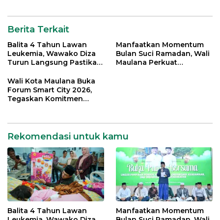
Digital di Kota Jambi
Berita Terkait
Balita 4 Tahun Lawan
Manfaatkan Momentum
Leukemia, Wawako Diza
Bulan Suci Ramadan, Wali
Turun Langsung Pastikan
Maulana Perkuat
Bantuan Pemkot
Silahturahmi Bersama
Organisasi Masyarakat
Wali Kota Maulana Buka
Forum Smart City 2026,
Tegaskan Komitmen
Percepatan Transformasi
Digital di Kota Jambi
Rekomendasi untuk kamu
Balita 4 Tahun Lawan
Manfaatkan Momentum
Leukemia, Wawako Diza
Bulan Suci Ramadan, Wali