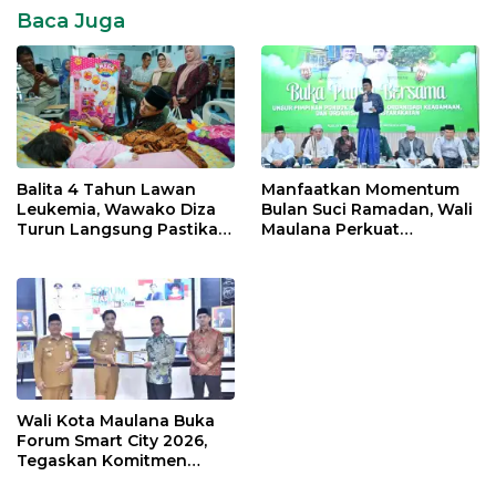
Baca Juga
Balita 4 Tahun Lawan
Manfaatkan Momentum
Leukemia, Wawako Diza
Bulan Suci Ramadan, Wali
Turun Langsung Pastikan
Maulana Perkuat
Bantuan Pemkot
Silahturahmi Bersama
Organisasi Masyarakat
Wali Kota Maulana Buka
Forum Smart City 2026,
Tegaskan Komitmen
Percepatan Transformasi