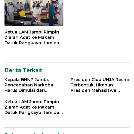
Ketua LAM Jambi Pimpin
Ziarah Adat ke Makam
Datuk Rangkayo Itam dan
Datuk Paduko Berhalo
Berita Terkait
Kepala BNNP Jambi:
Presiden Club UNJA Resmi
Pencegahan Narkoba
Terbentuk, Himpun
Harus Dimulai dari
Presiden Mahasiswa
Generasi Muda Demi
Lintas Generasi untuk
Indonesia Emas 2045
Mengabdi bagi Almamater
Ketua LAM Jambi Pimpin
dan Bangsa
Ziarah Adat ke Makam
Datuk Rangkayo Itam dan
Datuk Paduko Berhalo