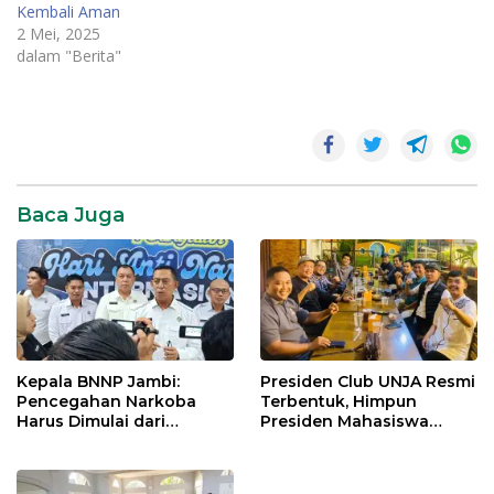
Kembali Aman
2 Mei, 2025
dalam "Berita"
Bantuan
Sosial
Jambi
Baca Juga
Polda
Jambi
SAD
Sarolangun
Suku
Anak
Kepala BNNP Jambi:
Presiden Club UNJA Resmi
Dalam
Pencegahan Narkoba
Terbentuk, Himpun
Harus Dimulai dari
Presiden Mahasiswa
Generasi Muda Demi
Lintas Generasi untuk
Indonesia Emas 2045
Mengabdi bagi Almamater
dan Bangsa