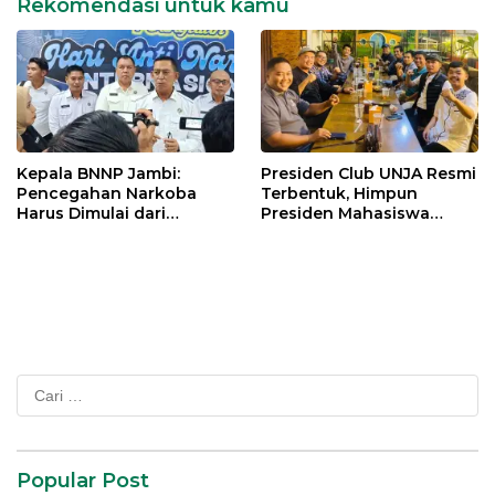
Rekomendasi untuk kamu
Kepala BNNP Jambi:
Presiden Club UNJA Resmi
Pencegahan Narkoba
Terbentuk, Himpun
Harus Dimulai dari
Presiden Mahasiswa
Generasi Muda Demi
Lintas Generasi untuk
Indonesia Emas 2045
Mengabdi bagi Almamater
dan Bangsa
Cari
untuk:
Popular Post