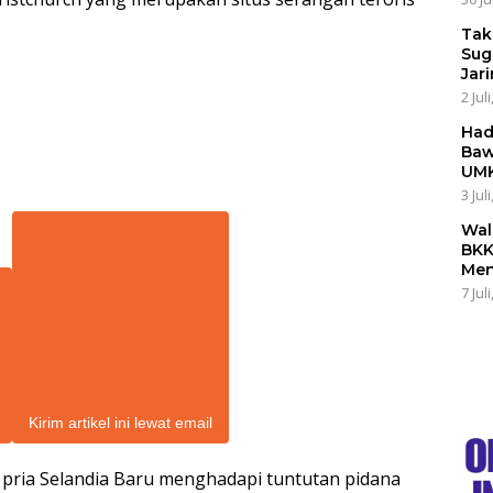
Tak
Sug
Jar
2 Jul
Had
Baw
UMK
3 Jul
Wal
BKK
Men
7 Jul
Kirim artikel ini lewat email
pria Selandia Baru menghadapi tuntutan pidana