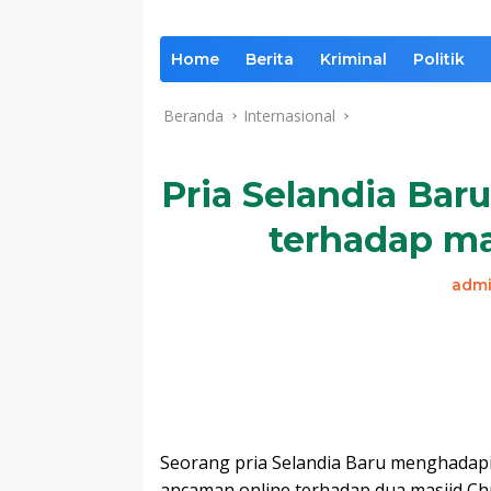
Home
Berita
Kriminal
Politik
Beranda
Internasional
Pria Selandia Bar
terhadap ma
adm
Seorang pria Selandia Baru menghadapi
ancaman online terhadap dua masjid Ch