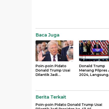
Baca Juga
Poin-poin Pidato
Donald Trump
Donald Trump Usai
Menang Pilpres 
Dilantik Jadi
2024, Langsung
Presiden ke-47 AS
Deklarasi
Kemenangan
Berita Terkait
Poin-poin Pidato Donald Trump Usai