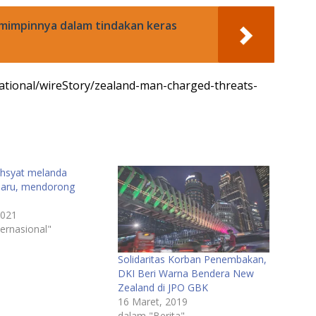
mimpinnya dalam tindakan keras
ational/wireStory/zealand-man-charged-threats-
hsyat melanda
Baru, mendorong
2021
ernasional"
Solidaritas Korban Penembakan,
DKI Beri Warna Bendera New
Zealand di JPO GBK
16 Maret, 2019
dalam "Berita"