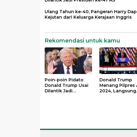
Dilantik Jadi Presiden ke-47 AS
Ulang Tahun ke-40, Pangeran Harry Dap
Kejutan dari Keluarga Kerajaan Inggris
Rekomendasi untuk kamu
Poin-poin Pidato
Donald Trump
Donald Trump Usai
Menang Pilpres 
Dilantik Jadi
2024, Langsung
Presiden ke-47 AS
Deklarasi
Kemenangan