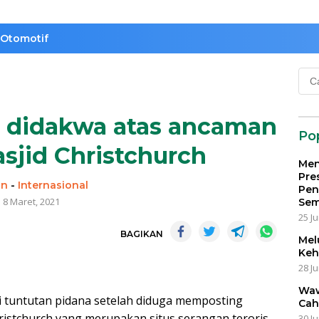
Otomotif
Cari
untu
u didakwa atas ancaman
Po
sjid Christchurch
Men
Pre
in
-
Internasional
Pen
8 Maret, 2021
Sem
25 Ju
BAGIKAN
Mel
Keh
28 Ju
Waw
 tuntutan pidana setelah diduga memposting
Cah
ristchurch yang merupakan situs serangan teroris
30 Ju