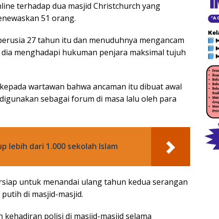
ine terhadap dua masjid Christchurch yang
menewaskan 51 orang.
a berusia 27 tahun itu dan menuduhnya mengancam
, dia menghadapi hukuman penjara maksimal tujuh
n kepada wartawan bahwa ancaman itu dibuat awal
h digunakan sebagai forum di masa lalu oleh para
p lebih dari 1.000 sekolah Islam
ersiap untuk menandai ulang tahun kedua serangan
putih di masjid-masjid.
kehadiran polisi di masjid-masjid selama