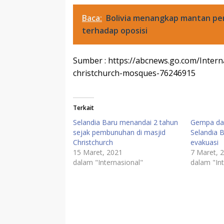
Baca:
Bolivia menangkap mantan pe
terhadap oposisi
Sumber : https://abcnews.go.com/Intern
christchurch-mosques-76246915
Terkait
Selandia Baru menandai 2 tahun
Gempa da
sejak pembunuhan di masjid
Selandia 
Christchurch
evakuasi
15 Maret, 2021
7 Maret, 
dalam "Internasional"
dalam "Int