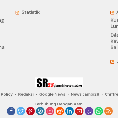
Statistik
ng
Kua
Lu
Dé
Kaw
ma
Bal
 Policy
Redaksi
Google News
News Jambi28
Chiffre
Terhubung Dengan Kami