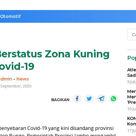
Otomotif
Cari
untu
Berstatus Zona Kuning
Po
ovid-19
Atl
Sad
admin
-
News
9 Jul
 September, 2020
Men
Men
BAGIKAN
‘Pr
10 Ju
KON
Kon
penyebaran Covid-19 yang kini disandang provinsi
17 Ju
aten Bungo. Pemerintah Provinsi Jambo mengambil