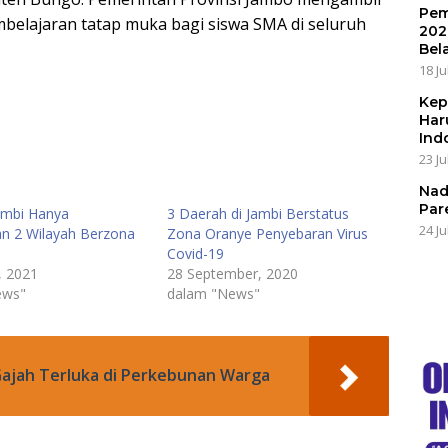
Pem
elajaran tatap muka bagi siswa SMA di seluruh
202
Bel
18 Ju
Kep
Har
Ind
23 Ju
Nad
Par
Jambi Hanya
3 Daerah di Jambi Berstatus
24 Ju
n 2 Wilayah Berzona
Zona Oranye Penyebaran Virus
Covid-19
, 2021
28 September, 2020
ews"
dalam "News"
Gajah Terluka di Perkebunan Warga