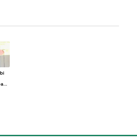
bi
pada
Adha