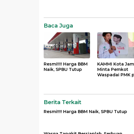
News
Komentar
Baca Juga
Resmi!!!! Harga BBM
KAMMI Kota Jam
Naik, SPBU Tutup
Minta Pemkot
Waspadai PMK 
Hewan Qurban
Menjelang Idul 
Berita Terkait
Resmi!!!! Harga BBM Naik, SPBU Tutup
Warga Tangkit Bersiaplah, Serbuan