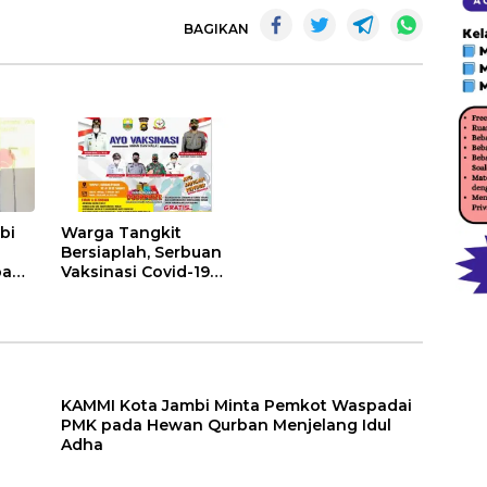
BAGIKAN
bi
Warga Tangkit
Bersiaplah, Serbuan
pada
Vaksinasi Covid-19
Kembali Digelar, Ada
Adha
Doorprize Menarik
KAMMI Kota Jambi Minta Pemkot Waspadai
PMK pada Hewan Qurban Menjelang Idul
Adha