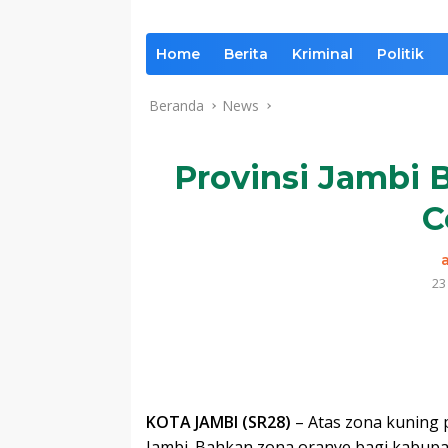
Home
Berita
Kriminal
Politik
Beranda
News
Provinsi Jambi 
C
23
Komentar
KOTA JAMBI (SR28)
– Atas zona kuning 
Jambi. Bahkan zona oranye bagi kabup