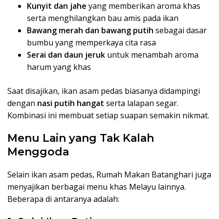
Kunyit dan jahe
yang memberikan aroma khas
serta menghilangkan bau amis pada ikan
Bawang merah dan bawang putih
sebagai dasar
bumbu yang memperkaya cita rasa
Serai dan daun jeruk
untuk menambah aroma
harum yang khas
Saat disajikan, ikan asam pedas biasanya didampingi
dengan
nasi putih hangat
serta lalapan segar.
Kombinasi ini membuat setiap suapan semakin nikmat.
Menu Lain yang Tak Kalah
Menggoda
Selain ikan asam pedas, Rumah Makan Batanghari juga
menyajikan berbagai menu khas Melayu lainnya.
Beberapa di antaranya adalah: