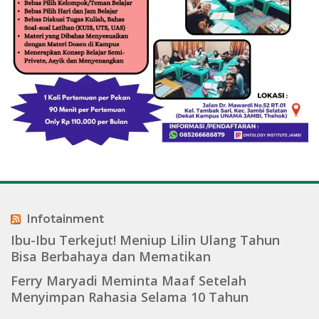
Infotainment
Ibu-Ibu Terkejut! Meniup Lilin Ulang Tahun
Bisa Berbahaya dan Mematikan
Ferry Maryadi Meminta Maaf Setelah
Menyimpan Rahasia Selama 10 Tahun