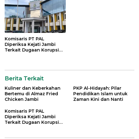
Komisaris PT PAL
Diperiksa Kejati Jambi
Terkait Dugaan Korupsi
Kredit Rp 105 Miliar
Berita Terkait
Kuliner dan Keberkahan
PKP Al-Hidayah: Pilar
Bertemu di Almaz Fried
Pendidikan Islam untuk
Chicken Jambi
Zaman Kini dan Nanti
Komisaris PT PAL
Diperiksa Kejati Jambi
Terkait Dugaan Korupsi
Kredit Rp 105 Miliar