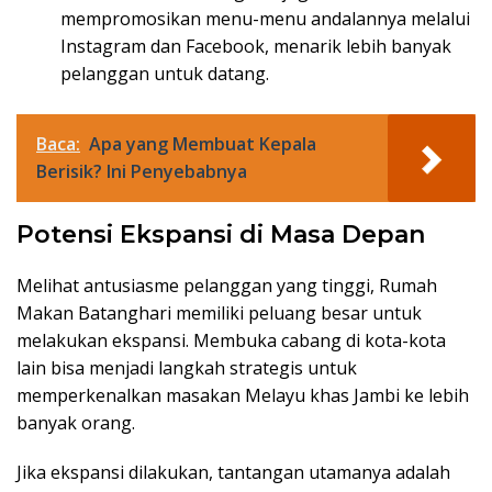
mempromosikan menu-menu andalannya melalui
Instagram dan Facebook, menarik lebih banyak
pelanggan untuk datang.
Baca:
Apa yang Membuat Kepala
Berisik? Ini Penyebabnya
Potensi Ekspansi di Masa Depan
Melihat antusiasme pelanggan yang tinggi, Rumah
Makan Batanghari memiliki peluang besar untuk
melakukan ekspansi. Membuka cabang di kota-kota
lain bisa menjadi langkah strategis untuk
memperkenalkan masakan Melayu khas Jambi ke lebih
banyak orang.
Jika ekspansi dilakukan, tantangan utamanya adalah