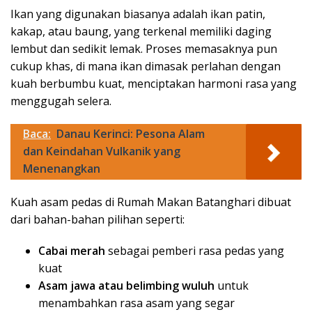
Ikan yang digunakan biasanya adalah ikan patin,
kakap, atau baung, yang terkenal memiliki daging
lembut dan sedikit lemak. Proses memasaknya pun
cukup khas, di mana ikan dimasak perlahan dengan
kuah berbumbu kuat, menciptakan harmoni rasa yang
menggugah selera.
Baca:
Danau Kerinci: Pesona Alam
dan Keindahan Vulkanik yang
Menenangkan
Kuah asam pedas di Rumah Makan Batanghari dibuat
dari bahan-bahan pilihan seperti:
Cabai merah
sebagai pemberi rasa pedas yang
kuat
Asam jawa atau belimbing wuluh
untuk
menambahkan rasa asam yang segar