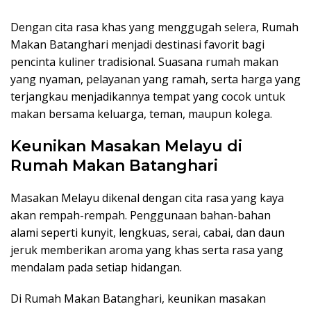
Dengan cita rasa khas yang menggugah selera, Rumah
Makan Batanghari menjadi destinasi favorit bagi
pencinta kuliner tradisional. Suasana rumah makan
yang nyaman, pelayanan yang ramah, serta harga yang
terjangkau menjadikannya tempat yang cocok untuk
makan bersama keluarga, teman, maupun kolega.
Keunikan Masakan Melayu di
Rumah Makan Batanghari
Masakan Melayu dikenal dengan cita rasa yang kaya
akan rempah-rempah. Penggunaan bahan-bahan
alami seperti kunyit, lengkuas, serai, cabai, dan daun
jeruk memberikan aroma yang khas serta rasa yang
mendalam pada setiap hidangan.
Di Rumah Makan Batanghari, keunikan masakan