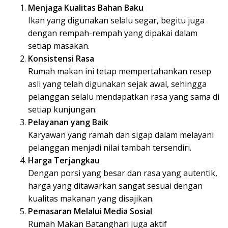
Menjaga Kualitas Bahan Baku
Ikan yang digunakan selalu segar, begitu juga
dengan rempah-rempah yang dipakai dalam
setiap masakan.
Konsistensi Rasa
Rumah makan ini tetap mempertahankan resep
asli yang telah digunakan sejak awal, sehingga
pelanggan selalu mendapatkan rasa yang sama di
setiap kunjungan.
Pelayanan yang Baik
Karyawan yang ramah dan sigap dalam melayani
pelanggan menjadi nilai tambah tersendiri.
Harga Terjangkau
Dengan porsi yang besar dan rasa yang autentik,
harga yang ditawarkan sangat sesuai dengan
kualitas makanan yang disajikan.
Pemasaran Melalui Media Sosial
Rumah Makan Batanghari juga aktif