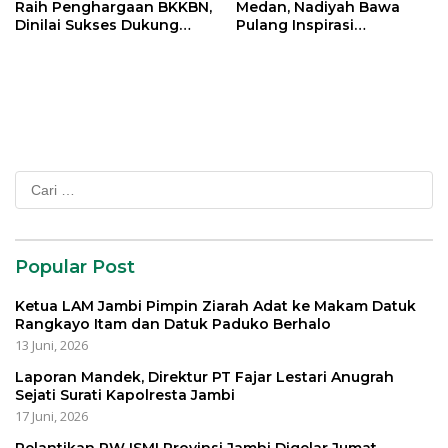
Raih Penghargaan BKKBN,
Medan, Nadiyah Bawa
Dinilai Sukses Dukung
Pulang Inspirasi
Gerakan Ayah Mengambil
Penguatan PKK dan
Rapor Anak
UMKM Kota Jambi
Cari
untuk:
Popular Post
Ketua LAM Jambi Pimpin Ziarah Adat ke Makam Datuk
Rangkayo Itam dan Datuk Paduko Berhalo
13 Juni, 2026
Laporan Mandek, Direktur PT Fajar Lestari Anugrah
Sejati Surati Kapolresta Jambi
17 Juni, 2026
Pelantikan PW ISMI Provinsi Jambi Digelar Jumat,