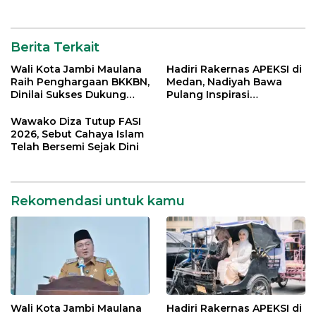
Berita Terkait
Wali Kota Jambi Maulana
Hadiri Rakernas APEKSI di
Raih Penghargaan BKKBN,
Medan, Nadiyah Bawa
Dinilai Sukses Dukung
Pulang Inspirasi
Gerakan Ayah Mengambil
Penguatan PKK dan
Rapor Anak
UMKM Kota Jambi
Wawako Diza Tutup FASI
2026, Sebut Cahaya Islam
Telah Bersemi Sejak Dini
Rekomendasi untuk kamu
Wali Kota Jambi Maulana
Hadiri Rakernas APEKSI di