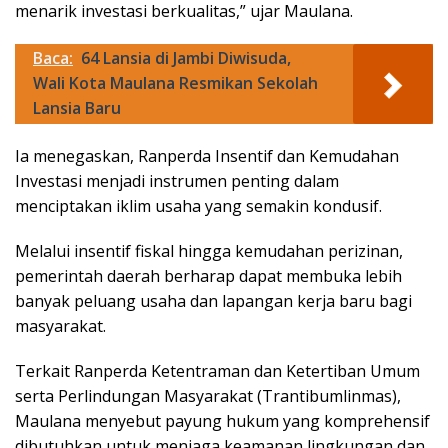
menarik investasi berkualitas,” ujar Maulana.
Baca:
64 Lansia di Jambi Diwisuda,
Wali Kota Maulana Resmikan Sekolah
Lansia Baru
Ia menegaskan, Ranperda Insentif dan Kemudahan
Investasi menjadi instrumen penting dalam
menciptakan iklim usaha yang semakin kondusif.
Melalui insentif fiskal hingga kemudahan perizinan,
pemerintah daerah berharap dapat membuka lebih
banyak peluang usaha dan lapangan kerja baru bagi
masyarakat.
Terkait Ranperda Ketentraman dan Ketertiban Umum
serta Perlindungan Masyarakat (Trantibumlinmas),
Maulana menyebut payung hukum yang komprehensif
dibutuhkan untuk menjaga keamanan lingkungan dan