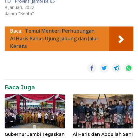
HUT Provinsi Jambi ke 65
9 Januari, 2022
dalam "Berita"
Baca:
Temui Menteri Perhubungan
Al Haris Bahas Ujung Jabung dan Jalur
Kereta
Haris-
Sani
Pemerintahan
Baca Juga
Pemprov
jambi
Gubernur Jambi Tegaskan
Al Haris dan Abdullah Sani