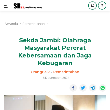
Langsung
ke
Beranda
Pemerintahan
konten
Sekda Jambi: Olahraga
Masyarakat Pererat
Kebersamaan dan Jaga
Kebugaran
OrangBaik
-
Pemerintahan
18 Desember, 2024