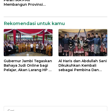
Peran IKA PMII
Membangun Provinsi
Jambi
Rekomendasi untuk kamu
Gubernur Jambi Tegaskan
Al Haris dan Abdullah Sani
Bahaya Judi Online bagi
Dikukuhkan Kembali
Pelajar, Akan Larang HP di
sebagai Pembina Dan
Sekolah
Pemangku Adat LAM
Provinsi Jambi
Cari