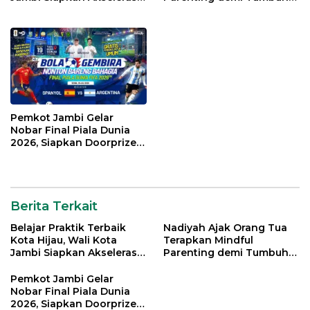
Transformasi Pengelolaan
Kembang Anak
Sampah
Pemkot Jambi Gelar
Nobar Final Piala Dunia
2026, Siapkan Doorprize
hingga Voucher Belanja
Gratis
Berita Terkait
Belajar Praktik Terbaik
Nadiyah Ajak Orang Tua
Kota Hijau, Wali Kota
Terapkan Mindful
Jambi Siapkan Akselerasi
Parenting demi Tumbuh
Transformasi Pengelolaan
Kembang Anak
Sampah
Pemkot Jambi Gelar
Nobar Final Piala Dunia
2026, Siapkan Doorprize