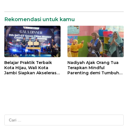
hingga Voucher Belanja
Gratis
Rekomendasi untuk kamu
Belajar Praktik Terbaik
Nadiyah Ajak Orang Tua
Kota Hijau, Wali Kota
Terapkan Mindful
Jambi Siapkan Akselerasi
Parenting demi Tumbuh
Transformasi Pengelolaan
Kembang Anak
Sampah
Cari
untuk: