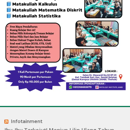
Infotainment
Ibu-Ibu Terkejut! Meniup Lilin Ulang Tahun