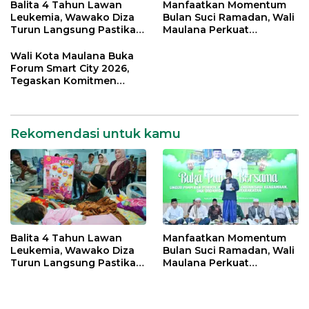
Balita 4 Tahun Lawan
Manfaatkan Momentum
Leukemia, Wawako Diza
Bulan Suci Ramadan, Wali
Turun Langsung Pastikan
Maulana Perkuat
Bantuan Pemkot
Silahturahmi Bersama
Organisasi Masyarakat
Wali Kota Maulana Buka
Forum Smart City 2026,
Tegaskan Komitmen
Percepatan Transformasi
Digital di Kota Jambi
Rekomendasi untuk kamu
Balita 4 Tahun Lawan
Manfaatkan Momentum
Leukemia, Wawako Diza
Bulan Suci Ramadan, Wali
Turun Langsung Pastikan
Maulana Perkuat
Bantuan Pemkot
Silahturahmi Bersama
Organisasi Masyarakat