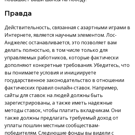
Правда
Действительность, связанная с азартными играми в
Интернете, является научным элементом. Лос-
Анджелес останавливается, это позволяет вам
делать полностью, в том числе только для
управляемых работников, которые фактически
дополняют конкретные требования. Убедитесь, что
вы понимаете условия и инициируете
государственное законодательство в отношении
фактических правил онлайн-ставок. Например,
сайты для ставок на людей должны быть
зарегистрированы, а также иметь надежные
методы ставок, чтобы платить вкладчикам. Они
также должны предлагать требуемый доход от
уплаты пошлин местным сообществам-
победителям. Следующие фонды вы видели с