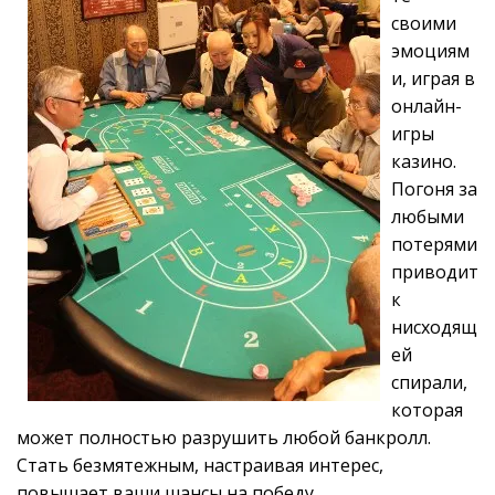
своими
эмоциям
и, играя в
онлайн-
игры
казино.
Погоня за
любыми
потерями
приводит
к
нисходящ
ей
спирали,
которая
может полностью разрушить любой банкролл.
Стать безмятежным, настраивая интерес,
повышает ваши шансы на победу.