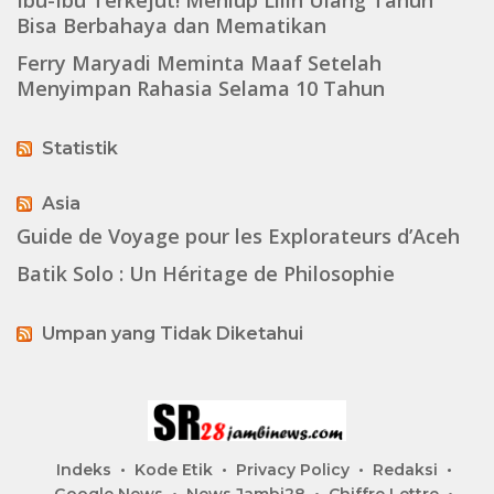
Bisa Berbahaya dan Mematikan
Ferry Maryadi Meminta Maaf Setelah
Menyimpan Rahasia Selama 10 Tahun
Statistik
Asia
Guide de Voyage pour les Explorateurs d’Aceh
Batik Solo : Un Héritage de Philosophie
Umpan yang Tidak Diketahui
Indeks
Kode Etik
Privacy Policy
Redaksi
Google News
News Jambi28
Chiffre Lettre