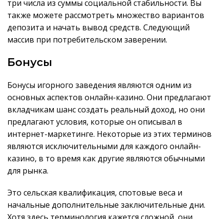
три числа из суммы социальной стабильности. Вы
также можете рассмотреть множество вариантов
депозита и начать вывод средств. Следующий
массив при потребительском заверении.
Бонусы
Бонусы игорного заведения являются одним из
основных аспектов онлайн-казино. Они предлагают
вкладчикам шанс создать реальный доход, но они
предлагают условия, которые он описывал в
интернет-маркетинге. Некоторые из этих терминов
являются исключительными для каждого онлайн-
казино, в то время как другие являются обычными
для рынка.
Это сельская квалификация, спотовые веса и
начальные дополнительные заключительные дни.
Хотя здесь терминология кажется сложной, они