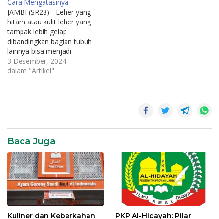
Cara Mengatasinya
seseorang, membuat
JAMBI (SR28) - Leher yang
mereka merasa kurang
hitam atau kulit leher yang
percaya diri, dan kadang-
tampak lebih gelap
kadang merasa canggung
dibandingkan bagian tubuh
dalam berinteraksi dengan
lainnya bisa menjadi
orang lain. Meskipun…
masalah kosmetik yang
3 Desember, 2024
cukup mengganggu. Selain
dalam "Artikel"
membuat rasa percaya diri
berkurang, leher hitam juga
bisa menjadi tanda adanya
kulit
belang
kondisi medis tertentu.
Artikel ini akan membahas
solusi
berbagai penyebab leher
kulit
hitam serta cara-cara…
belang
Baca Juga
Kuliner dan Keberkahan
PKP Al-Hidayah: Pilar