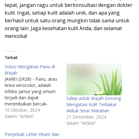
tepat, jangan ragu untuk berkonsultasi dengan dokter
kulit. Ingat, setiap kulit adalah unik, dan apa yang
berhasil untuk satu orang mungkin tidak sama untuk
orang lain. Jaga kesehatan kulit Anda, dan selamat
mencoba!
Terkait
Solusi Mengatasi Panu di
Wajah
JAMBI (SR28) - Panu, atau
tinea versicolor, adalah
infeksi jamur yang umum
terjadi dan dapat
Salep untuk Wajah Gosong:
menimbulkan bercak-
Mengatasi Kulit Terbakar
bercak putih atau coklat
10 Oktober, 2024
Akibat Sinar Matahari
pada kulit, termasuk di area
dalam "Artikel"
21 Desember, 2024
wajah. Munculnya bercak-
dalam "Artikel"
bercak ini sering kali
Penyebab Leher Hitam dan
mengganggu penampilan