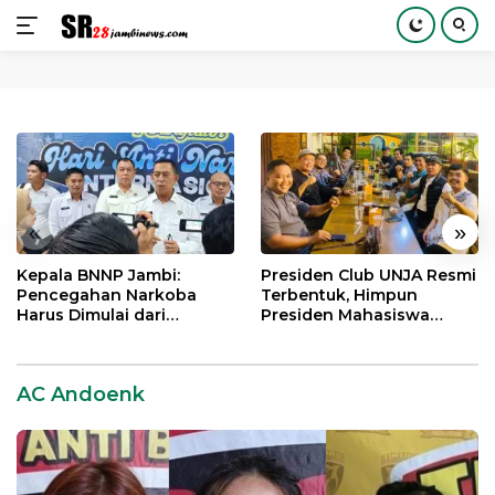
Langsung
ke
konten
«
»
Kepala BNNP Jambi:
Presiden Club UNJA Resmi
Pencegahan Narkoba
Terbentuk, Himpun
Harus Dimulai dari
Presiden Mahasiswa
Generasi Muda Demi
Lintas Generasi untuk
Indonesia Emas 2045
Mengabdi bagi Almamater
dan Bangsa
AC Andoenk